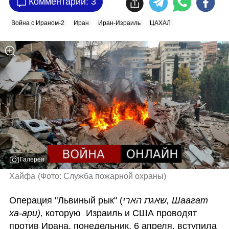
Комментарии: 3
Война с Ираном-2
Иран
Иран-Израиль
ЦАХАЛ
Галерея
Хайфа
(
Фото: Служба пожарной охраны
)
Операция "Львиный рык" (
שאגת הארי, Шаагат 
ха-ари),
 которую  Израиль и США проводят 
против Ирана, понедельник, 6 апреля, вступила 