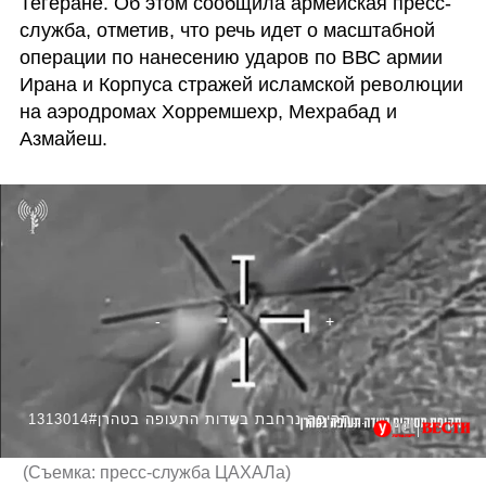
Тегеране. Об этом сообщила армейская пресс-
служба, отметив, что речь идет о масштабной 
операции по нанесению ударов по ВВС армии 
Ирана и Корпуса стражей исламской революции 
на аэродромах Хорремшехр, Мехрабад и 
Азмайеш.
1313014#תיעוד: תקיפה נרחבת בשדות התעופה בטהרן
(
Съемка: пресс-служба ЦАХАЛа
)