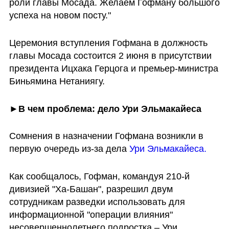
роли главы Мосада. Желаем Гофману большого 
успеха на новом посту."
Церемония вступления Гофмана в должность 
главы Мосада состоится 2 июня в присутствии 
президента Ицхака Герцога и премьер-министра 
Биньямина Нетаниягу.
►В чем проблема: дело Ури Эльмакайеса
Сомнения в назначении Гофмана возникли в 
первую очередь из-за дела 
Ури Эльмакайеса.
Как сообщалось, Гофман, командуя 210-й 
дивизией "Ха-Башан", разрешил двум 
сотрудникам разведки использовать для 
информационной "операции влияния" 
несовершеннолетнего подростка – Ури 