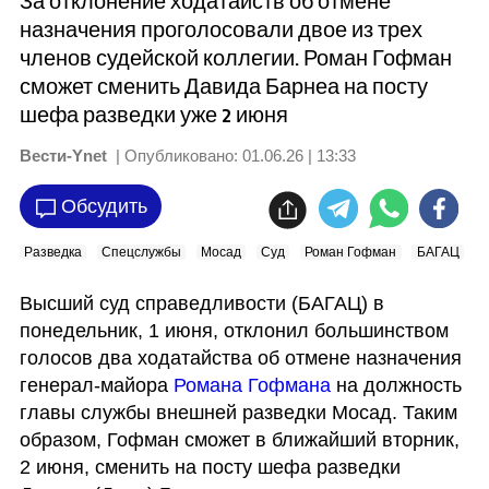
За отклонение ходатайств об отмене
назначения проголосовали двое из трех
членов судейской коллегии. Роман Гофман
сможет сменить Давида Барнеа на посту
шефа разведки уже 2 июня
Вести-Ynet
| Опубликовано:
01.06.26 | 13:33
Обсудить
Разведка
Спецслужбы
Мосад
Суд
Роман Гофман
БАГАЦ
Высший суд справедливости (БАГАЦ) в 
понедельник, 1 июня, отклонил большинством 
голосов два ходатайства об отмене назначения 
генерал-майора 
Романа Гофмана
 на должность 
главы службы внешней разведки Мосад. Таким 
образом, Гофман сможет в ближайший вторник, 
2 июня, сменить на посту шефа разведки 