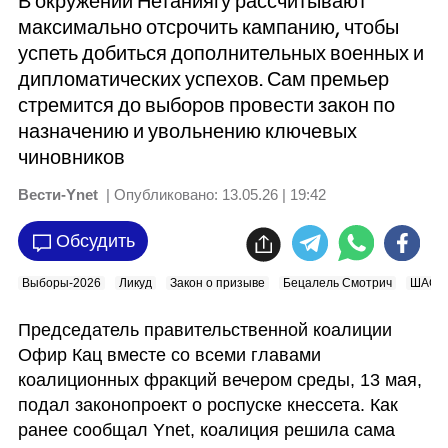
В окружении Нетаниягу рассчитывают
максимально отсрочить кампанию, чтобы
успеть добиться дополнительных военных и
дипломатических успехов. Сам премьер
стремится до выборов провести закон по
назначению и увольнению ключевых
чиновников
Вести-Ynet
| Опубликовано:
13.05.26 | 19:42
Обсудить
Выборы-2026
Ликуд
Закон о призыве
Бецалель Смотрич
ШАС
Председатель правительственной коалиции 
Офир Кац вместе со всеми главами 
коалиционных фракций вечером среды, 13 мая, 
подал законопроект о роспуске кнессета. Как 
ранее сообщал Ynet, коалиция решила сама 