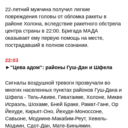
22-летний мужчина получил легкие 
повреждения головы от обломка ракеты в 
районе Холона, вследствие ракетного обстрела 
центра страны в 22:00. Бригада МАДА 
оказывает ему первую помощь на месте, 
пострадавший в полном сознании. 
22:03 
►"Цева адом": районы Гуш-Дан и Шфела
Сигналы воздушной тревоги прозвучали во 
многих населенных пунктах районов Гуш-Дана и 
Шфела - Тель-Авиве, Гиватаиме, Холоне, Микве 
Исраэль, Шохаме, Бней Браке, Рамат-Гане, Ор 
Йехуде, Кирьят-Оно, Йехуде-Моноссоне, 
Савьоне, Модиине-Макабим-Реут, Хевель-
Модиин, Сдот-Дан, Мате-Биньямин.