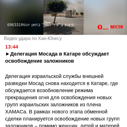
696331#פיצוץ ב"עיר חמד" בחאן יונס
Видео удара по Хан-Юнесу
13:44
►Делегация Мосада в Катаре обсуждает 
освобождение заложников
Делегация израильской службы внешней 
разведки Мосад снова находится в Катаре, где 
обсуждается возобновление режима 
прекращения огня для освобождения новых 
групп израильских заложников из плена 
ХАМАСа. В рамках нового этапа обменной 
сделки планируется освобождение новых групп 
заложников – помимо женщин, детей и матерей.