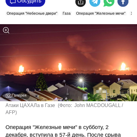
Обсудить
Операция "Небесные двери"
Газа
Операция "Железные мечи"
ХА
Галерея
Атаки ЦАХАЛа в Газе 
(
Фото:  John MACDOUGALL / 
AFP
)
Операция "Железные мечи" в субботу, 2 
декабря, вступила в 57-й день. После срыва 