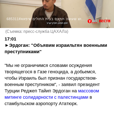
685311#עדויות של מחבלים מארגון הטרור חמאס החקירות של צה״ל ושב״כ אודות השימוש שעושה חמאס בבית החולים שיפאא
(
Съемка: пресс-служба ЦАХАЛа
)
17:01
►
Эрдоган: "Объявим израильтян военными 
преступниками"
"Мы не ограничимся словами осуждения 
творящегося в Газе геноцида, а добьемся, 
чтобы Израиль был признан государством-
военным преступником", - заявил президент 
Турции Реджеп Тайип Эрдоган на 
массовом 
митинге солидарности с палестинцами
 в 
стамбульском аэропорту Ататюрк.