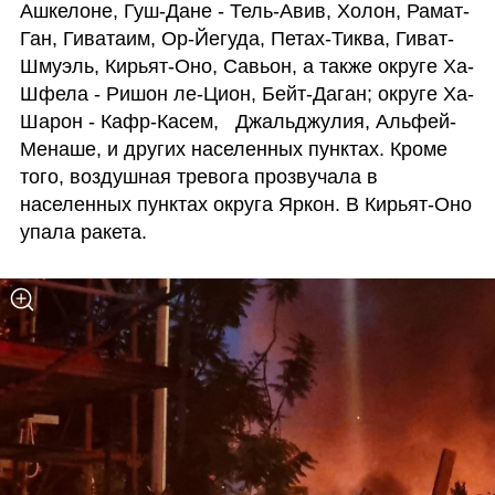
Ашкелоне, Гуш-Дане - Тель-Авив, Холон, Рамат-
Ган, Гиватаим, Ор-Йегуда, Петах-Тиква, Гиват-
Шмуэль, Кирьят-Оно, Савьон, а также округе Ха-
Шфела - Ришон ле-Цион, Бейт-Даган; округе Ха-
Шарон - Кафр-Касем,   Джальджулия, Альфей- 
Менаше, и других населенных пунктах. Кроме 
того, воздушная тревога прозвучала в 
населенных пунктах округа Яркон. В Кирьят-Оно 
упала ракета. 