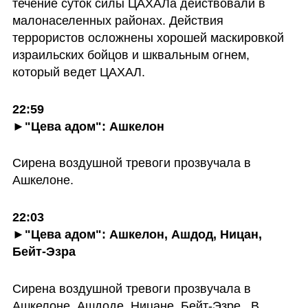
течение суток силы ЦАХАЛа действовали в 
малонаселенных районах. Действия 
террористов осложнены хорошей маскировкой 
израильских бойцов и шквальным огнем, 
который ведет ЦАХАЛ.
22:59

►"Цева адом": Ашкелон
Сирена воздушной тревоги прозвучала в 
Ашкелоне.
22:03

►"Цева адом": Ашкелон, Ашдод, Ницан, 
Бейт-Эзра
Сирена воздушной тревоги прозвучала в 
Ашкелоне, Ашдоде, Ницане, Бейт-Эзре.  В 