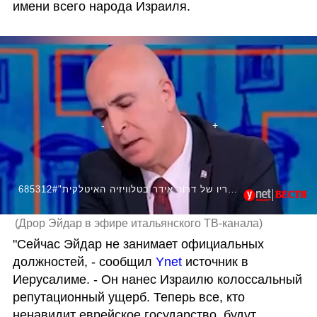
имени всего народа Израиля.
685312#"בעניין עזה יש רק מטרה אחת, להשמיד את עזה , להשמיד את הרוע המוחלט הזה שקוראים לו עזה" - דבריו של דרור אידר בטלוויזיה האיטלקית
(
Дрор Эйдар в эфире итальянского ТВ-канала
)
"Сейчас Эйдар не занимает официальных 
должностей, - сообщил 
Ynet
 источник в 
Иерусалиме. - Он нанес Израилю колоссальный 
репутационный ущерб. Теперь все, кто 
ненавидит еврейское государство, будут 