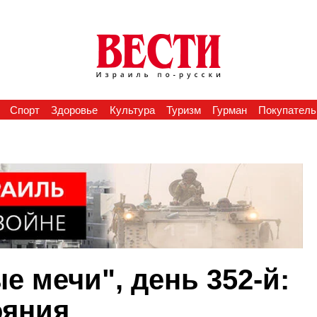
Спорт
Здоровье
Культура
Туризм
Гурман
Покупатель
 мечи", день 352-й:
ояния