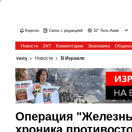
'
Коротко
Связь с редакцией
32
°
Тель-Авив
Новости
24/7
Комментарии
Экономика
Община
Vesty
Новости
В Израиле
Операция "Железные
хроника противост