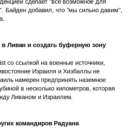
нденцией сделает "все возможное для 
 Байден добавил, что "мы сильно давим", 
а. 
 в Ливан и создать буферную зону
t со ссылкой на военные источники, 
ивостояние Израиля и Хизбаллы не 
аиль намерен предпринять наземное 
биной в несколько километров, которая 
жду Ливаном и Израилем. 
ругих командиров Радуана