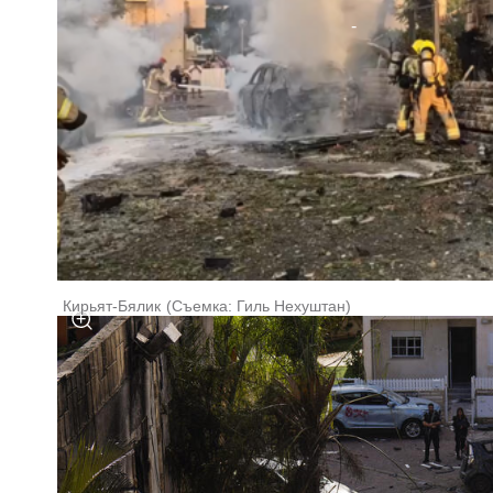
Кирьят-Бялик
(
Съемка: Гиль Нехуштан
)