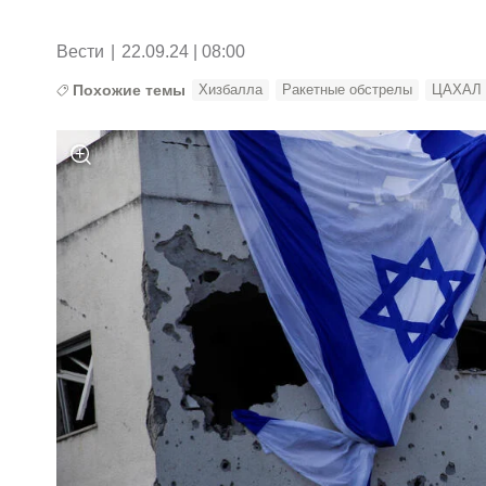
Вести
|
22.09.24 | 08:00
Похожие темы
Хизбалла
Ракетные обстрелы
ЦАХАЛ