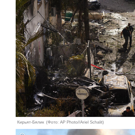
Кирьят-Бялик 
(
Фото: AP Photo//Ariel Schalit
)