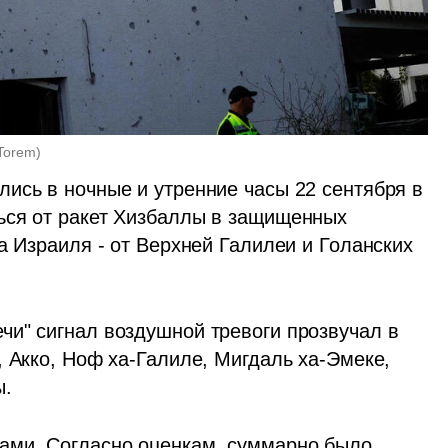
Torem
)
ись в ночные и утренние часы 22 сентября в 
ься от ракет Хизбаллы в защищенных 
а Израиля - от Верхней Галилеи и Голанских 
и" сигнал воздушной тревоги прозвучал в 
 Акко, Ноф ха-Галиле, Мигдаль ха-Эмеке, 
. 
ми. Согласно оценкам, суммарно было 