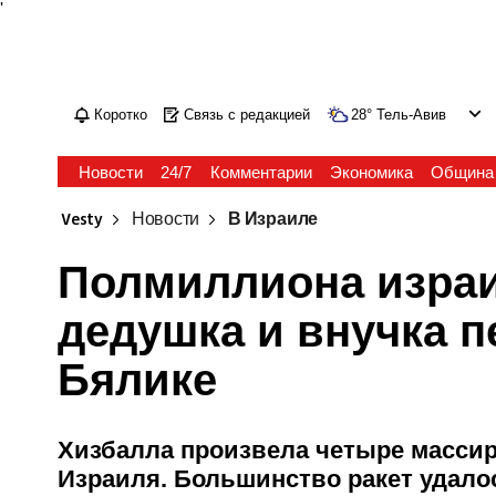
'
Коротко
Связь с редакцией
28
°
Тель-Авив
Новости
24/7
Комментарии
Экономика
Община
Vesty
Новости
В Израиле
Полмиллиона израи
дедушка и внучка п
Бялике
Хизбалла произвела четыре массир
Израиля. Большинство ракет удало