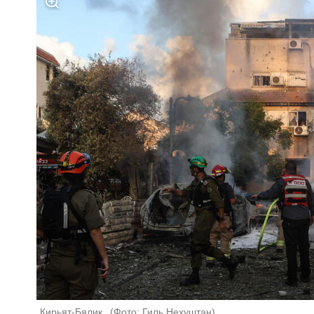
Кирьят-Бялик  
(
Фото: Гиль Нехуштан
)