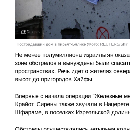
Галерея
Пострадавший дом в Кирьят-Бялике
(
Фото: REUTERS/Shir 
Не менее полумиллиона израильтян оказал
зоне обстрелов и вынуждены были спасат
пространствах. Речь идет о жителях север
высот до пригородов Хайфы.
Впервые с начала операции "Железные меч
Крайот. Сирены также звучали в Нацерете,
Шфараме, в поселках Изреэльской долины
Обстрелы осуществлялись четырьмя волна