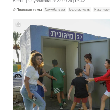
Вести
|
Опубликовано:
22.09.24 | 05:42
Похожие темы
Служба тыла
Безопасность
Ракетные 