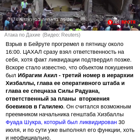
767499#תקיפה בדאחייה בביירות
Атака по Дахие
(
Видео: Reuters
)
Взрыв в Бейруте прогремел в пятницу около 
16:00. ЦАХАЛ сразу взял ответственность на 
себя, хотя факт ликвидации подтвердил позже. 
Вскоре стало известно, что объектом покушения 
был 
Ибрагим Акил - третий номер в иерархии 
Хизбаллы, глава ее оперативного штаба и 
глава ее спецназа Силы Радуана, 
ответственный за планы  вторжения 
боевиков в Галилею
. Он считался возможным 
преемником начальника генштаба Хизбаллы 
Фуада Шукра, который был ликвидирован
 30 
июля, и по сути уже выполнял его функции, хоть 
и неофициально. 