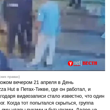
ских правах
)
ожом вечером 21 апреля в День 
a Hut в Петах-Тикве, где он работал, и 
годаря видеозаписи стало известно, что один 
ог. Когда тот попытался скрыться, группа 
 ему удары руками и бутылками. Далее на 