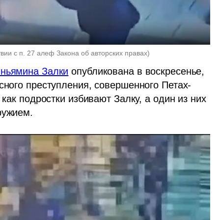
твии с п. 27 алеф Закона об авторских правах
)
иньямина Залки
 опубликована в воскресенье, 
нсного преступления, совершенного Петах-
 как подростки избивают Залку, а один из них 
ружием.