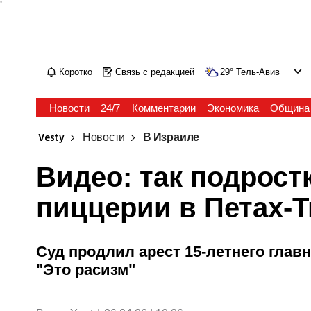
'
Коротко
Связь с редакцией
29
°
Тель-Авив
Новости
24/7
Комментарии
Экономика
Община
Vesty
Новости
В Израиле
Видео: так подрост
пиццерии в Петах-Т
Суд продлил арест 15-летнего главн
"Это расизм"