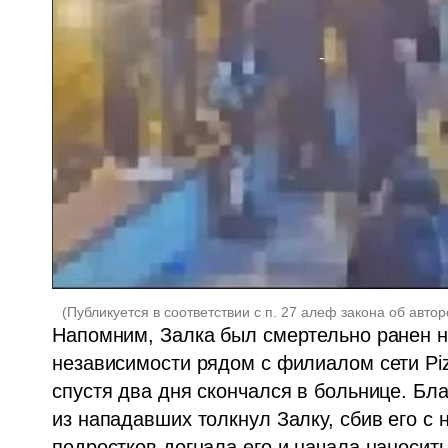
(
Публикуется в соответствии с п. 27 алеф закона об автор
Напомним, Залка был смертельно ранен н
независимости рядом с филиалом сети Pizz
спустя два дня скончался в больнице. Бла
из нападавших толкнул Залку, сбив его с н
подростков догнала его и начала наносить