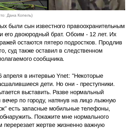
то: Дана Копель
)
ных были сын известного правоохранительным 
 его двоюродный брат. Обоим - 12 лет. Их 
ражей остаются пятеро подростков. Продлив 
о, суд также оставил в следственном 
полагаемого сообщника.
6 апреля в интервью Ynet: "Некоторые 
асшалившиеся дети. Но они - преступники. 
пытается выставить. Разве нормальный 
 вечер по городу, натянув на лицо лыжную 
ток" есть запасные мобильные телефоны, 
 обнаружить. Покажите мне нормального 
м перерезает жертве жизненно важную 