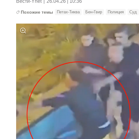
Вести-Ynet
|
26.04.26 | 10:36
Похожие темы
Петах-Тиква
Бен-Гвир
Полиция
Суд