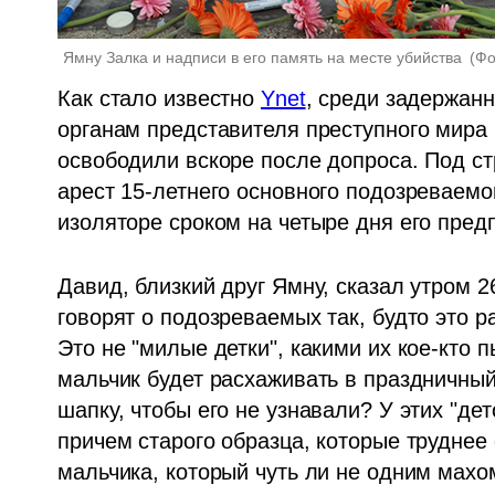
Ямну Залка и надписи в его память на месте убийства 
(
Фо
Как стало известно 
Ynet
, среди задержан
органам представителя преступного мира и
освободили вскоре после допроса. Под ст
арест 15-летнего основного подозреваемог
изоляторе сроком на четыре дня его пред
Давид, близкий друг Ямну, сказал утром 2
говорят о подозреваемых так, будто это р
Это не "милые детки", какими их кое-кто 
мальчик будет расхаживать в праздничный
шапку, чтобы его не узнавали? У этих "де
причем старого образца, которые труднее
мальчика, который чуть ли не одним махо