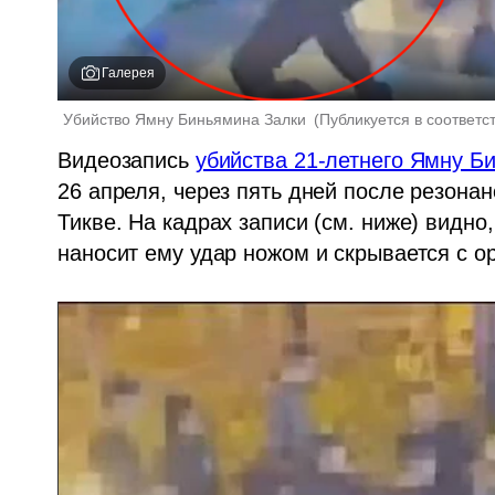
Галерея
Убийство Ямну Биньямина Залки 
(
Публикуется в соответс
Видеозапись 
убийства 21-летнего Ямну Б
26 апреля, через пять дней после резона
Тикве. На кадрах записи (см. ниже) видно,
наносит ему удар ножом и скрывается с о