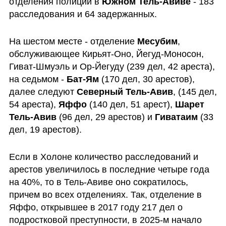
отделения полиции в 
Южном Тель-Авиве
 - 183 
расследования и 64 задержанных.
На шестом месте - отделение 
Месубим
, 
обслуживающее Кирьят-Оно, Йегуд-Моносон, 
Гиват-Шмуэль и Ор-Йегуду (239 дел, 42 ареста), 
на седьмом - 
Бат-Ям
 (170 дел, 30 арестов), 
далее следуют 
Северный Тель-Авив
, (145 дел, 
54 ареста), 
Яффо
 (140 дел, 51 арест), 
Шарет 
Тель-Авив
 (96 дел, 29 арестов) и 
Гиватаим
 (33 
дел, 19 арестов).
Если в Холоне количество расследований и 
арестов увеличилось в последние четыре года 
на 40%, то в Тель-Авиве оно сократилось, 
причем во всех отделениях. Так, отделение в 
Яффо, открывшее в 2017 году 217 дел о 
подростковой преступности, в 2025-м начало 