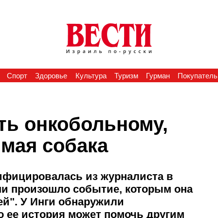
Спорт
Здоровье
Культура
Туризм
Гурман
Покупатель
ть онкобольному,
имая собака
ифицировалась из журналиста в
зни произошло событие, которым она
ей". У Инги обнаружили
то ее история может помочь другим