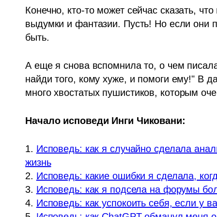
Конечно, кто-то может сейчас сказать, что 
выдумки и фантазии. Пусть! Но если они 
быть.
А еще я снова вспомнила то, о чем писала
найди того, кому хуже, и помоги ему!" В д
много хвостатых пушистиков, которым оче
Начало исповеди Инги Чиковани:
1. 
Исповедь: как я случайно сделала анали
жизнь
2. 
Исповедь: какие ошибки я сделала, ког
3. 
Исповедь: как я подсела на форумы бол
4. 
Исповедь: как успокоить себя, если у в
5. 
Исповедь: как ChatGPT обманул меня о