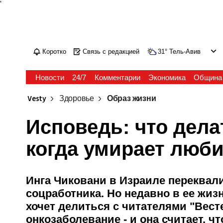
'
Коротко
Связь с редакцией
31
°
Тель-Авив
Новости
24/7
Комментарии
Экономика
Община
Vesty
Здоровье
Образ жизни
Исповедь: что дела
когда умирает люб
Инга Чиковани в Израиле переквал
соцработника. Но недавно в ее жи
хочет делиться с читателями "Вест
онкозаболевание - и она считает, ч