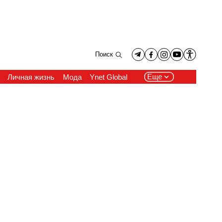
Поиск
Еще
Личная жизнь
Мода
Ynet Global