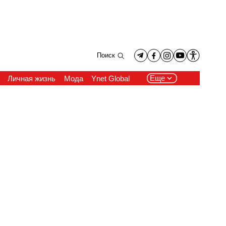
Поиск
Еще
Личная жизнь
Мода
Ynet Global