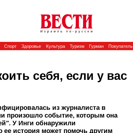
Спорт
Здоровье
Культура
Туризм
Гурман
Покупатель
оить себя, если у вас
ифицировалась из журналиста в
зни произошло событие, которым она
ей". У Инги обнаружили
то ее история может помочь другим