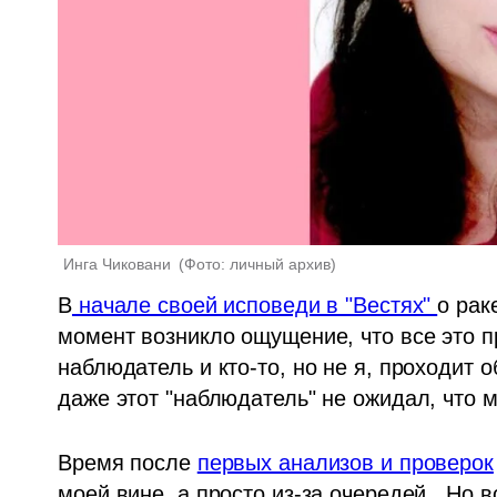
Инга Чиковани 
(
Фото: личный архив
)
В
 начале своей исповеди в "Вестях" 
о рак
момент возникло ощущение, что все это пр
наблюдатель и кто-то, но не я, проходит о
даже этот "наблюдатель" не ожидал, что м
Время после 
первых анализов и проверок
моей вине, а просто из-за очередей.  Но 