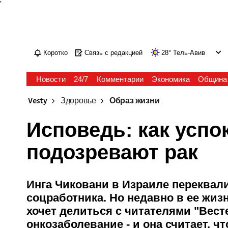
'
Коротко
Связь с редакцией
28
°
Тель-Авив
Новости
24/7
Комментарии
Экономика
Община
Vesty
Здоровье
Образ жизни
Исповедь: как успок
подозревают рак
Инга Чиковани в Израиле переквал
соцработника. Но недавно в ее жи
хочет делиться с читателями "Вест
онкозаболевание - и она считает, ч