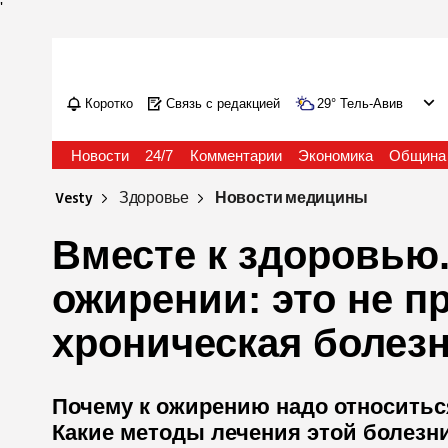
'
Коротко
Связь с редакцией
29
°
Тель-Авив
Новости
24/7
Комментарии
Экономика
Община
Vesty
Здоровье
Новости медицины
Вместе к здоровью
ожирении: это не пр
хроническая болез
Почему к ожирению надо относитьс
Какие методы лечения этой болезн