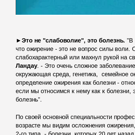
►Это не "слабоволие", это болезнь. 
"В
что ожирение - это не вопрос силы воли. О
слабохарактерный или махнул рукой на сво
Ландау
. - Это очень сложное заболевание
окружающая среда, генетика,  семейное о
определение ожирения как болезни - относ
если мы относимся к нему как к болезни, эт
болезнь".
По своей основной специальности профессо
возрасте мы видим осложнения ожирения, 
2-го типа, - болезни, которых 20 лет наза