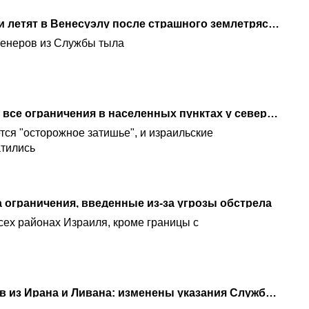
Израильские спасатели летят в Венесуэлу после страшного землетрясения
женеров из Службы тыла
Служба тыла отменяет все ограничения в населенных пунктах у северной границы
тся "осторожное затишье", и израильские
атились
 ограничения, введенные из-за угрозы обстрела
сех районах Израиля, кроме границы с
Из-за угрозы обстрелов из Ирана и Ливана: изменены указания Службы тыла