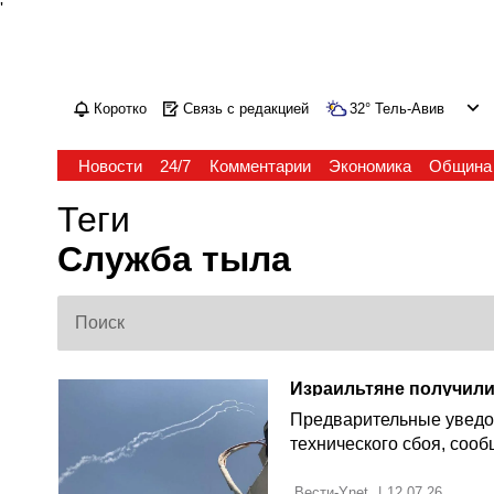
'
Коротко
Связь с редакцией
32
°
Тель-Авив
Новости
24/7
Комментарии
Экономика
Община
Теги
Служба тыла
Предварительные уведо
технического сбоя, соо
 Вести-Ynet 
|
12.07.26