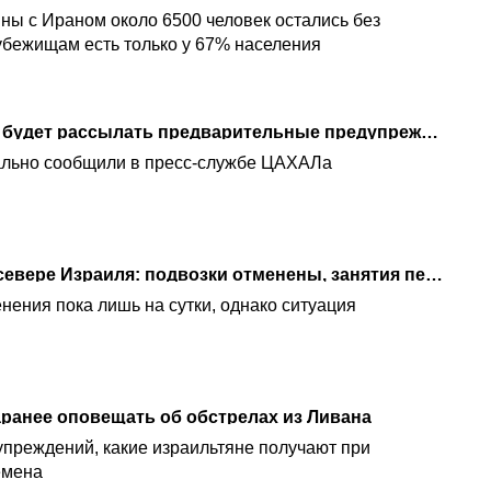
ны с Ираном около 6500 человек остались без
оубежищам есть только у 67% населения
C 26 мая: Служба тыла будет рассылать предварительные предупреждения об обстрелах из Ливана
льно сообщили в пресс-службе ЦАХАЛа
Новые инструкции на севере Израиля: подвозки отменены, занятия перешли в Zoom
нения пока лишь на сутки, однако ситуация
аранее оповещать об обстрелах из Ливана
дупреждений, какие израильтяне получают при
емена