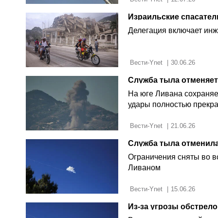
Делегация включает ин
 Вести-Ynet 
|
30.06.26
На юге Ливана сохраняе
удары полностью прекр
 Вести-Ynet 
|
21.06.26
Служба тыла отменила
Ограничения сняты во в
Ливаном
 Вести-Ynet 
|
15.06.26