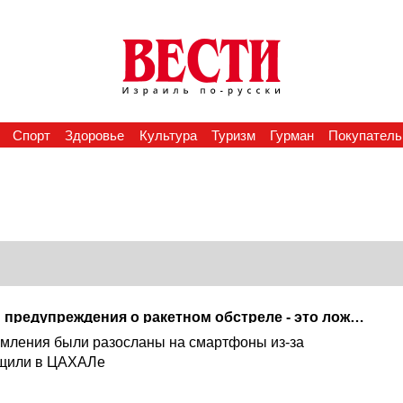
Спорт
Здоровье
Культура
Туризм
Гурман
Покупатель
Израильтяне получили предупреждения о ракетном обстреле - это ложная тревога
мления были разосланы на смартфоны из-за
бщили в ЦАХАЛе