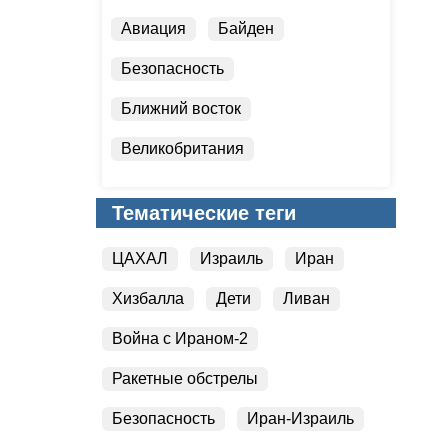
Авиация
Байден
Безопасность
Ближний восток
Великобритания
Вести Студия
Тематические теги
Война с Ираном-2
ЦАХАЛ
Израиль
Иран
Гади Айзенкот
Газа
Хизбалла
Дети
Ливан
Дипломатия
Война с Ираном-2
Ракетные обстрелы
Безопасность
Иран-Израиль