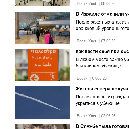
 Вести-Ynet 
|
08.06.26
В Израиле отменили уч
После ракетных атак из
оранжевый уровень готов
 Вести-Ynet 
|
07.06.26
Как вести себя при об
В любом месте важно убе
ближайшее убежище
 Вести 
|
07.06.26
После сирены у граждан 
укрыться в убежище
 Вести-Ynet 
|
02.06.26