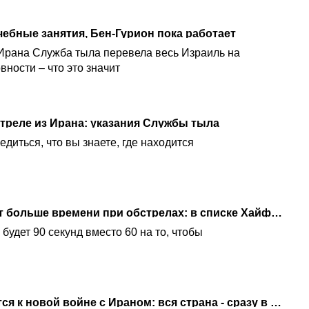
ебные занятия, Бен-Гурион пока работает
 Ирана Служба тыла перевела весь Израиль на
ности – что это значит
стреле из Ирана: указания Службы тыла
диться, что вы знаете, где находится
Жители севера получат больше времени при обстрелах: в списке Хайфа и Крайот
будет 90 секунд вместо 60 на то, чтобы
В Службе тыла готовятся к новой войне с Ираном: вся страна - сразу в режим защиты