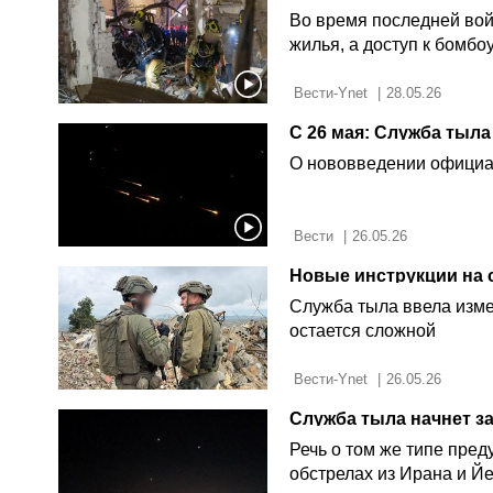
Во время последней вой
жилья, а доступ к бомб
 Вести-Ynet 
|
28.05.26
О нововведении официа
 Вести 
|
26.05.26
Служба тыла ввела изме
остается сложной
 Вести-Ynet 
|
26.05.26
Служба тыла начнет з
Речь о том же типе пре
обстрелах из Ирана и Й