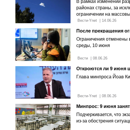
В рамках изменений раз
районах страны, за иск
ограничении на массовы
 Вести-Ynet 
|
14.06.26
После прекращения ог
Ограничения отменены 
среды, 10 июня
 Вести 
|
08.06.26
Откроются ли 9 июня 
Глава минпроса Йоав Ки
 Вести-Ynet 
|
08.06.26
Подчеркивается, что экз
из-за обострения ситуац