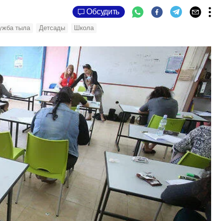
Обсудить
ужба тыла
Детсады
Школа