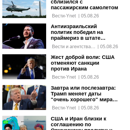
сблизился с
пассажирским самолетом
 Вести-Ynet 
|
05.08.26
Антиизраильский
политик победил на
праймериз в штате
Мичиган
 Вести и агентства 
|
05.08.26
новостей 
Жест доброй воли: США
отменяют санкции
против Ирана
 Вести-Ynet 
|
05.08.26
Завтра или послезавтра:
Трамп меняет даты
"очень хорошего" мира с
Ираном
 Вести-Ynet 
|
05.08.26
США и Иран близки к
соглашению по