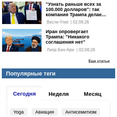
"Узнать раньше всех за
100.000 долларов": так
компания Трампа делает
бизнес на его войне
 Вести-Ynet 
|
02.08.26
Иран опровергает
Трампа: "Никакого
соглашения нет"
 Лиор Бен-Ари 
|
02.08.26
Еще статьи
Популярные теги
Сегодня
Неделя
Месяц
Yoga
Авиация
Антисемитизм