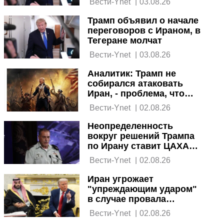
 Вести-Ynet 
|
03.08.26
Трамп объявил о начале
переговоров с Ираном, в
Тегеране молчат
 Вести-Ynet 
|
03.08.26
Аналитик: Трамп не
собирался атаковать
Иран, - проблема, что
Израиль оказался в
 Вести-Ynet 
|
02.08.26
зависимости от США
Неопределенность
вокруг решений Трампа
по Ирану ставит ЦАХАЛ в
затруднительное
 Вести-Ynet 
|
02.08.26
положение
Иран угрожает
"упреждающим ударом"
в случае провала
переговоров с США
 Вести-Ynet 
|
02.08.26