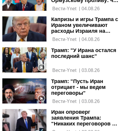
Ормузскому проливу: что
в нем говорится
 Вести-Ynet 
|
04.08.26
Капризы и игры Трампа с
Ираном увеличивают
расходы Израиля на
оборону на миллиарды
 Вести-Ynet 
|
04.08.26
шекелей
Трамп: "У Ирана остался
последний шанс"
 Вести-Ynet 
|
03.08.26
Трамп: "Пусть Иран
отрицает - мы ведем
переговоры"
 Вести-Ynet 
|
03.08.26
Иран опроверг
заявления Трампа:
"Никаких переговоров с
США сейчас нет"