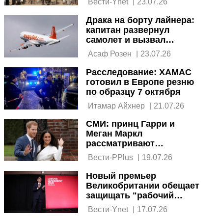
 Вести-Ynet 
|
23.07.26
Драка на борту лайнера:
капитан развернул
самолет и вызвал
полицию
 Асаф Розен 
|
23.07.26
Расследование: ХАМАС
готовил в Европе резню
по образцу 7 октября
 Итамар Айхнер 
|
21.07.26
СМИ: принц Гарри и
Меган Маркл
рассматривают
возможность
 Вести-PPlus 
|
19.07.26
возвращения в
Великобританию
Новый премьер
Великобритании обещает
защищать "рабочий
класс" и давить на
 Вести-Ynet 
|
17.07.26
Израиль