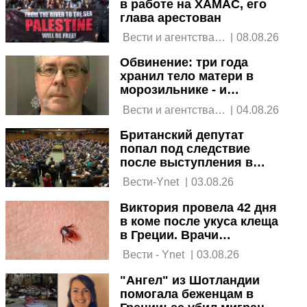
в работе на ХАМАС, его
глава арестован
 Вести и агентства 
|
08.08.26
новостей 
Обвинение: три года
хранил тело матери в
морозильнике - и
получал ее пенсию
 Вести и агентства 
|
04.08.26
новостей 
Британский депутат
попал под следствие
после выступления в
поддержку Израиля
 Вести-Ynet 
|
03.08.26
Виктория провела 42 дня
в коме после укуса клеща
в Греции. Врачи
объясняют
 Вести - Ynet 
|
03.08.26
"Ангел" из Шотландии
помогала беженцам в