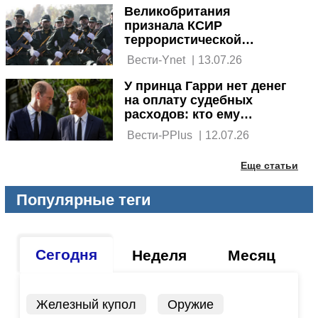
Великобритания
признала КСИР
террористической
организацией: за
 Вести-Ynet 
|
13.07.26
поддержку до 14 лет
тюрьмы
У принца Гарри нет денег
на оплату судебных
расходов: кто ему
поможет
 Вести-PPlus 
|
12.07.26
Еще статьи
Популярные теги
Сегодня
Неделя
Месяц
Железный купол
Оружие