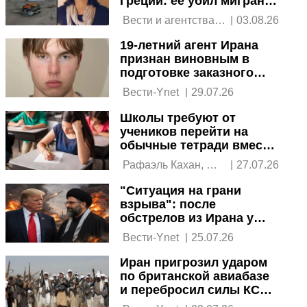
Греции: ее убил мигрант,
тело нашли в чемодане
 Вести и агентства 
|
03.08.26
новостей 
19-летний агент Ирана
признан виновным в
подготовке заказного
убийства
 Вести-Ynet 
|
29.07.26
Школы требуют от
учеников перейти на
обычные тетради вместо
ноутбуков
 Рафаэль Кахан, 
|
27.07.26
Ynet 
"Ситуация на грани
взрыва": после
обстрелов из Ирана у
США нехватка ракет ПВО
 Вести-Ynet 
|
25.07.26
Иран пригрозил ударом
по британской авиабазе
и перебросил силы КСИР
в Йемен