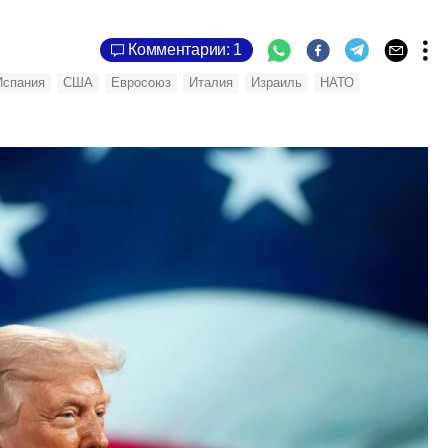
Комментарии: 1
Испания
США
Евросоюз
Италия
Израиль
НАТО