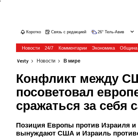
'
Коротко
Связь с редакцией
26
°
Тель-Авив
Новости
24/7
Комментарии
Экономика
Община
Vesty
Новости
В мире
Конфликт между СШ
посоветовал европ
сражаться за себя 
Позиция Европы против Израиля и
вынуждают США и Израиль против