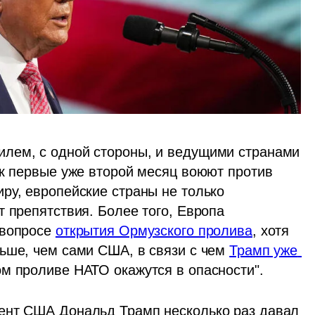
лем, с одной стороны, и ведущими странами 
ак первые уже второй месяц воюют против 
ру, европейские страны не только 
 препятствия. Более того, Европа 
вопросе 
открытия Ормузского пролива
, хотя 
ьше, чем сами США, в связи с чем 
Трамп уже 
ом проливе НАТО окажутся в опасности".
ент США Дональд Трамп несколько раз давал 