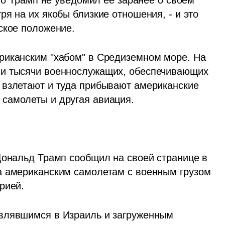
что Трамп не уведомил ее заранее о своем 
я на их якобы близкие отношения, - и это 
ское положение.
риканским "хабом" в Средиземном море. На 
и тысячи военнослужащих, обеспечивающих 
взлетают и туда прибывают американские 
самолеты и другая авиация.
Дональд Трамп сообщил на своей странице в 
а американским самолетам с военным грузом 
рией. 
влявшимся в Израиль и загруженным 