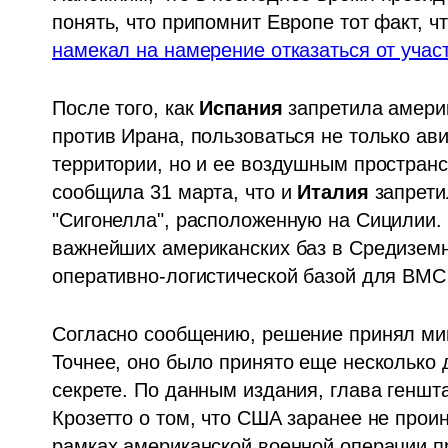
понять, что припомнит Европе тот факт, ч
намекал на намерение отказаться от уча
После того, как 
Испания
 запретила амери
против Ирана, пользоваться не только ав
территории, но и ее воздушным пространств
сообщила 31 марта, что и 
Италия 
запрети
"Сигонелла", расположенную на Сицилии. Р
важнейших американских баз в Средиземн
оперативно-логистической базой для ВМС
Согласно сообщению, решение принял мин
Точнее, оно было принято еще несколько д
секрете. По данным издания, глава геншт
Крозетто о том, что США заранее не прои
рамках американской военной операции пр