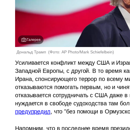
Галерея
Дональд Трамп 
(
Фото: AP Photo/Mark Schiefelbein
)
Усиливается конфликт между США и Израи
Западной Европы, с другой. В то время к
Ирана, спонсирующего террор по всему ми
отказываются помогать первым, но и чинят
отказывается сотрудничать с США даже в 
нуждается в свободе судоходства там бол
предупредил
, что "без помощи в Ормузск
Напомним, что в последнее время презид