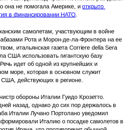
то она не помогала Америке, и 
открыто 
стия в финансировании НАТО
.
канским самолетам, участвующим в войне 
иабазами Рота и Морон-де-ла-Фронтера на ее 
ом, итальянская газета Corriere della Sera 
ла США использовать гигантскую базу 
ечь идет об одной из крупнейших и 
ом море, которая в основном служит 
 США, действующих в регионе.
истр обороны Италии Гуидо Крозетто. 
ней назад, однако до сих пор держалось в 
аба Италии Лучано Портолано уведомил 
нформировали Италию о посадке самолетов в 
отив Ирана, что противоречит обычной 