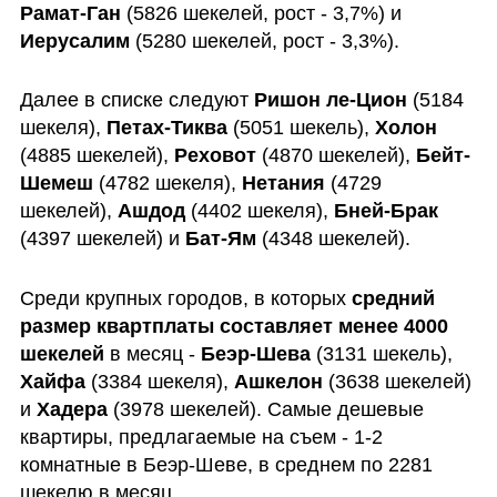
Рамат-Ган
 (5826 шекелей, рост - 3,7%) и 
Иерусалим 
(5280 шекелей, рост - 3,3%).
Далее в списке следуют 
Ришон ле-Цион
 (5184 
шекеля), 
Петах-Тиква
 (5051 шекель), 
Холон
(4885 шекелей), 
Реховот
 (4870 шекелей), 
Бейт-
Шемеш
 (4782 шекеля), 
Нетания
 (4729 
шекелей), 
Ашдод
 (4402 шекеля), 
Бней-Брак
(4397 шекелей) и 
Бат-Ям
 (4348 шекелей).
Среди крупных городов, в которых 
средний 
размер квартплаты составляет менее 4000 
шекелей
 в месяц - 
Беэр-Шева
 (3131 шекель), 
Хайфа
 (3384 шекеля), 
Ашкелон
 (3638 шекелей) 
и 
Хадера
 (3978 шекелей). Самые дешевые 
квартиры, предлагаемые на съем - 1-2 
комнатные в Беэр-Шеве, в среднем по 2281 
шекелю в месяц.