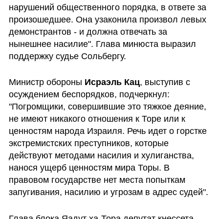
нарушений общественного порядка, в ответе за 
произошедшее. Она узаконила произвол левых 
демонстрантов - и должна отвечать за 
нынешнее насилие". Глава минюста выразил 
поддержку судье Сольбергу. 
Министр обороны 
Исраэль Кац
, выступив с 
осуждением беспорядков, подчеркнул: 
"Погромщики, совершившие это тяжкое деяние, 
не имеют никакого отношения к Торе или к 
ценностям народа Израиля. Речь идет о горстке 
экстремистских преступников, которые 
действуют методами насилия и хулиганства, 
нанося ущерб ценностям мира Торы. В 
правовом государстве нет места попыткам 
запугивания, насилию и угрозам в адрес судей".
Глава блока Яадут ха-Тора депутат кнессета 