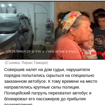
1322676#אשתו של שופט העליון סולברג מגיבה לאחר הנזקים שגרמו מפגינים חרדים לביתם
(
Съемка: Лиран Тамари
)
Совершив налет на дом судьи, нарушители 
порядка попытались скрыться на специально 
заказанном автобусе. К тому времени на место 
направлялись крупные силы полиции. 
Полицейский патруль перехватил автобус и 
блокировал его пассажиров до прибытия 
подкрепления.