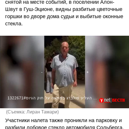
снятой на месте событий, в поселении Алон-
Швут в Гуш-Эционе, видны разбитые цветочные 
горшки во дворе дома судьи и выбитые оконные 
стекла.
1322671#הנזקים שגרמו מפגינים חרדים לביתו של שופט העליון סולברג במחאה על חוק הגיוס
(
Съемка: Лиран Тамари
)
Участники налета также проникли на парковку и 
разбили лобовое стекло автомобиля Сольберга. 