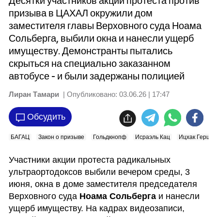
Десятки участников акции протеста против
призыва в ЦАХАЛ окружили дом
заместителя главы Верховного суда Ноама
Сольберга, выбили окна и нанесли ущерб
имуществу. Демонстранты пытались
скрыться на специально заказанном
автобусе - и были задержаны полицией
Лиран Тамари
| Опубликовано:
03.06.26 | 17:47
Обсудить
БАГАЦ
Закон о призыве
Гольдкнопф
Исраэль Кац
Ицхак Герцог
Участники акции протеста радикальных 
ультраортодоксов выбили вечером среды, 3 
июня, окна в доме заместителя председателя 
Верховного суда 
Ноама Сольберга
 и нанесли 
ущерб имуществу. На кадрах видеозаписи, 