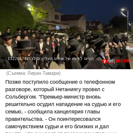
1322667#במחאה על חוק הגיוס: מפגינים חרדים הגיעו לביתו של שופט העליון סולברג
(
Съемка: Лиран Тамари
)
Позже поступило сообщение о телефонном 
разговоре, который Нетаниягу провел с 
Сольбергом. "Премьер-министр вновь 
решительно осудил нападение на судью и его 
семью, - сообщила канцелярия главы 
правительства. - Он поинтересовался 
самочувствием судьи и его близких и дал 