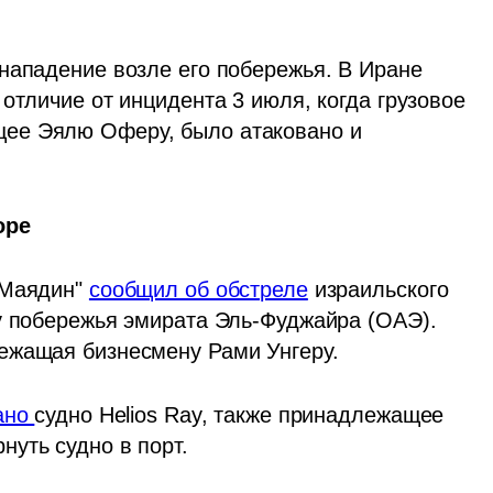
нападение возле его побережья. В Иране 
отличие от инцидента 3 июля, когда грузовое 
ее Эялю Оферу, было атаковано и 
оре
Маядин" 
сообщил об обстреле
 израильского 
у побережья эмирата Эль-Фуджайра (ОАЭ). 
ежащая бизнесмену Рами Унгеру.
ано 
судно Helios Ray
, также принадлежащее 
уть судно в порт.