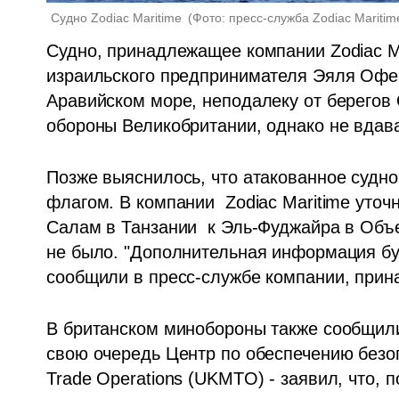
Судно Zodiac Maritime 
(
Фото: пресс-служба Zodiac Maritim
Судно, принадлежащее компании Zodiac Ma
израильского предпринимателя Эяля Офера
Аравийском море, неподалеку от берегов
обороны Великобритании, однако не вдава
Позже выяснилось, что атакованное судно 
флагом. В компании  Zodiac Maritime уточ
Салам в Танзании  к Эль-Фуджайра в Объе
не было. "Дополнительная информация буд
сообщили в пресс-службе компании, прин
В британском минобороны также сообщили,
свою очередь Центр по обеспечению безопа
Trade Operations (UKMTO) - заявил, что, п