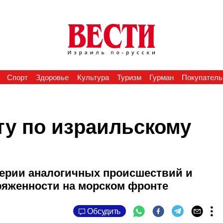
Спорт
Здоровье
Культура
Туризм
Гурман
Покупатель
ту по израильскому
серии аналогичных происшествий и
ряженности на морском фронте
Обсудить