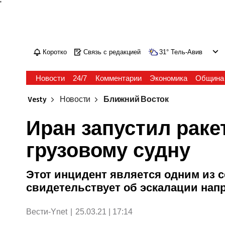
'
Коротко
Связь с редакцией
31
°
Тель-Авив
Новости
24/7
Комментарии
Экономика
Община
Vesty
Новости
Ближний Восток
Иран запустил раке
грузовому судну
Этот инцидент является одним из 
свидетельствует об эскалации нап
Вести-Ynet
|
25.03.21 | 17:14