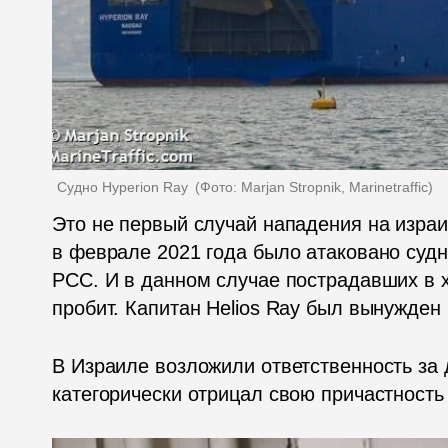
Судно Hyperion Ray 
(
Фото: Marjan Stropnik, Marinetraffic
)
Это не первый случай нападения на израи
в феврале 2021 года было атаковано судн
PCC. И в данном случае пострадавших в хо
пробит. Капитан 
Helios Ray
 был вынужден 
В Израиле возложили ответственность за 
категорически отрицал свою причастность 