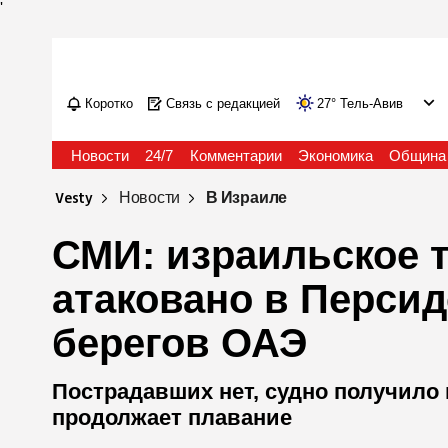
'
Коротко
Связь с редакцией
27
°
Тель-Авив
Новости
24/7
Комментарии
Экономика
Община
Vesty
Новости
В Израиле
СМИ: израильское 
атаковано в Персид
берегов ОАЭ
Пострадавших нет, судно получило
продолжает плавание