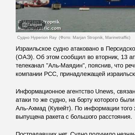
Галерея
Судно Hyperion Ray 
(
Фото: Marjan Stropnik, Marinetraffic
)
Израильское судно атаковано в Персидско
(ОАЭ). Об этом сообщил во вторник, 13 а
телеканал "Аль-Маядин", пояснив, что речь
компании PCC, принадлежащей израильск
Информационное агентство Unews, связанн
атаки то же судно, на борту которого были
Аль-Ахмад (Кувейт). По информации того 
выпущена ракета с большого расстояния.
Пострадавших нет. Судно получило незнач