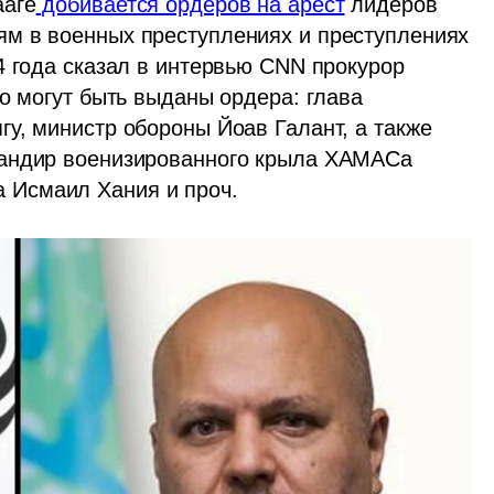
ааге
 добивается ордеров на арест
 лидеров 
м в военных преступлениях и преступлениях 
4 года сказал в интервью CNN прокурор 
о могут быть выданы ордера: глава 
у, министр обороны Йоав Галант, а также 
андир военизированного крыла ХАМАСа 
 Исмаил Хания и проч.