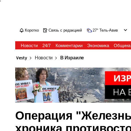
'
Коротко
Связь с редакцией
27
°
Тель-Авив
Новости
24/7
Комментарии
Экономика
Община
Vesty
Новости
В Израиле
Операция "Железные
хроника противост