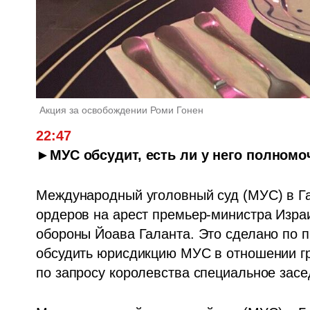
Акция за освобождении Роми Гонен
22:47
►МУС обсудит, есть ли у него полномо
Международный уголовный суд (МУС) в Га
ордеров на арест премьер-министра Израи
обороны Йоава Галанта. Это сделано по п
обсудить юрисдикцию МУС в отношении гра
по запросу королевства специальное засе