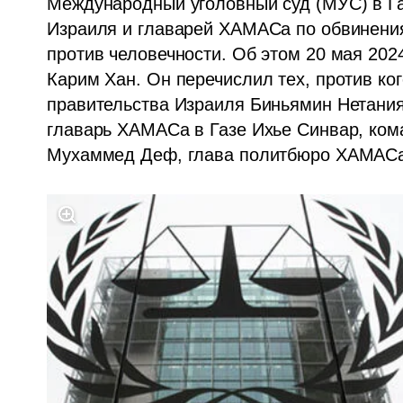
Международный уголовный суд (МУС) в Г
Израиля и главарей ХАМАСа по обвинения
против человечности. Об этом 20 мая 202
Карим Хан. Он перечислил тех, против ког
правительства Израиля Биньямин Нетанияг
главарь ХАМАСа в Газе Ихье Синвар, ком
Мухаммед Деф, глава политбюро ХАМАСа