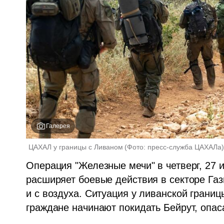
Галерея
ЦАХАЛ у границы с Ливаном
(
Фото: пресс-служба ЦАХАЛа
Операция "Железные мечи" в четверг, 27 и
расширяет боевые действия в секторе Газ
и с воздуха. Ситуация у ливанской границ
граждане начинают покидать Бейрут, опас