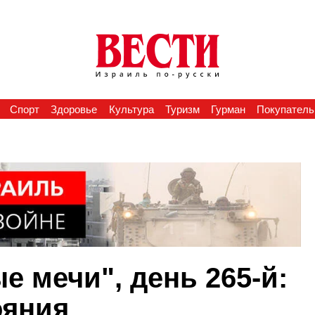
Спорт
Здоровье
Культура
Туризм
Гурман
Покупатель
 мечи", день 265-й:
ояния