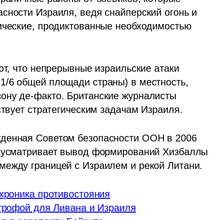
сности Израиля, ведя снайперский огонь и 
ические, продиктованные необходимостью 
ют, что непрерывные израильские атаки 
/6 общей площади страны) в местность, 
ону де-факто. Британские журналисты 
ствует стратегическим задачам Израиля.
денная Советом безопасности ООН в 2006 
едусматривает вывод формирований Хизбаллы 
между границей с Израилем и рекой Литани.
 хроника противостояния
строфой для Ливана и Израиля