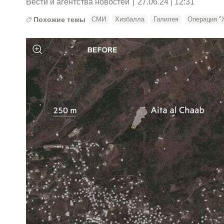
Вести и агентства новостей
|
27.06.24 | 12:31
Похожие темы
СМИ
Хизбалла
Галилея
Операция "