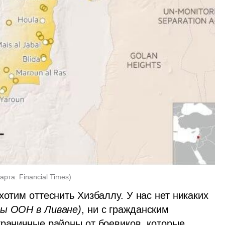
арта: Financial Times
)
отим оттеснить Хизбаллу. У нас нет никаких 
лы ООН в Ливане)
, ни с гражданским 
граничные районы от боевиков, которые 