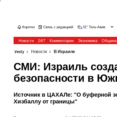
'
Коротко
Связь с редакцией
31
°
Тель-Авив
Новости
24/7
Комментарии
Экономика
Община
Vesty
Новости
В Израиле
СМИ: Израиль созда
безопасности в Юж
Источник в ЦАХАЛе: "О буферной зо
Хизбаллу от границы"