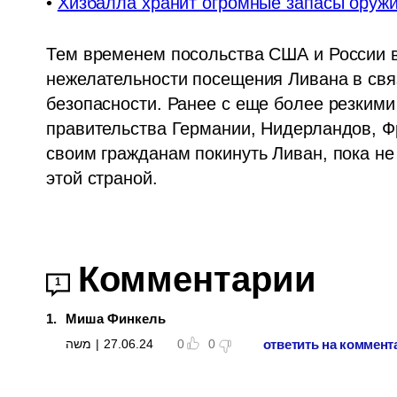
• 
Хизбалла хранит огромные запасы оружи
Тем временем посольства США и России в
нежелательности посещения Ливана в связ
безопасности. Ранее с еще более резким
правительства Германии, Нидерландов, Ф
своим гражданам покинуть Ливан, пока не
этой страной.
Комментарии
1
1
.
Миша Финкель
ответить на коммент
משה
|
27.06.24
0
0