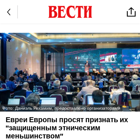
Фото: Даниэль Рехамим, предоставлено организаторами
Евреи Европы просят признать их
"защищенным этническим
меньшинством"