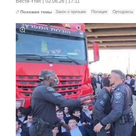
Вести-Ynet
|
02.06.26 | 17:11
Похожие темы
Закон о призыве
Полиция
Ортодоксы