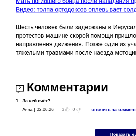
Мать погибшего бойца после нападения ор
Видео: толпа ортодоксов оплевывает со
Шесть человек были задержаны в Иерусали
протестов машине скорой помощи пришлось
направления движения. Позже один из уча
тяжелыми травмами после наезда мотоци
Комментарии
2
1
.
За чей счёт?
ответить на коммен
Анна
|
02.06.26
3
0
Показать е