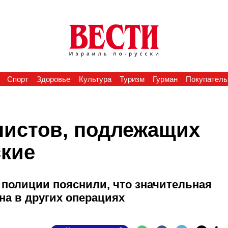
Спорт
Здоровье
Культура
Туризм
Гурман
Покупатель
нистов, подлежащих
ские
 полиции пояснили, что значительная
на в других операциях