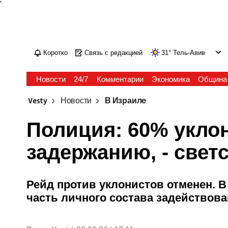
'
Коротко
Связь с редакцией
31
°
Тель-Авив
Новости
24/7
Комментарии
Экономика
Община
Vesty
Новости
В Израиле
Полиция: 60% укло
задержанию, - свет
Рейд против уклонистов отменен. В
часть личного состава задействова