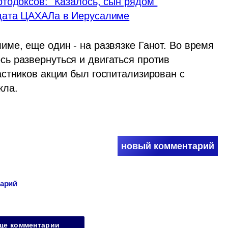
тодоксов: "Казалось, сын рядом"
лдата ЦАХАЛа в Иерусалиме
ме, еще один - на развязке Ганот. Во время 
 развернуться и двигаться против 
стников акции был госпитализирован с 
кла.
новый комментарий
тарий
ще комментарии