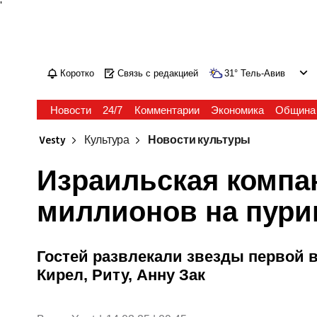
'
Коротко
Связь с редакцией
31
°
Тель-Авив
Новости
24/7
Комментарии
Экономика
Община
Vesty
Культура
Новости культуры
Израильская компа
миллионов на пури
Гостей развлекали звезды первой 
Кирел, Риту, Анну Зак