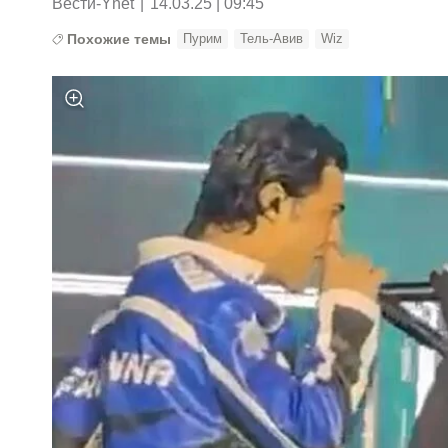
Вести-Ynet
|
14.03.25 | 09:45
Похожие темы
Пурим
Тель-Авив
Wiz