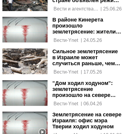
стране объявлен режим
ЧП
 Вести и агентства 
|
25.06.26
новостей 
В районе Кинерета
произошло
землетрясение: жители
приняли его за
 Вести-Ynet 
|
24.05.26
взрывную волну
Сильное землетрясение
в Израиле может
случиться раньше, чем
ожидается
 Вести-Ynet 
|
17.05.26
"Дом ходил ходуном":
землетрясение
произошло на севере
Израиля
 Вести-Ynet 
|
06.04.26
Землетрясение на севере
Израиля: офис мэра
Тверии ходил ходуном