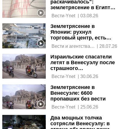
раскачивалось":
землетрясение в Египте
докатилось до Израиля
 Вести-Ynet 
|
03.08.26
Землетрясение в
Японии: рухнул
торговый центр, есть
жертвы
 Вести и агентства 
|
28.07.26
новостей 
Израильские спасатели
летят в Венесуэлу после
страшного
землетрясения
 Вести-Ynet 
|
30.06.26
Землетрясение в
Венесуэле: 6600
пропавших без вести
 Вести-Ynet 
|
25.06.26
Два мощных толчка
сотрясли Венесуэлу: в