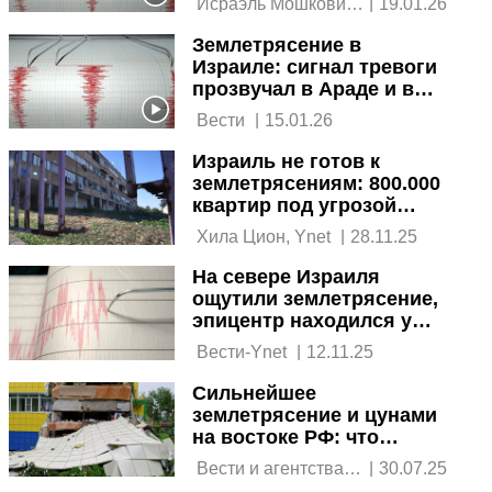
 Исраэль Мошкович, 
|
19.01.26
Рон Криси 
Землетрясение в
Израиле: сигнал тревоги
прозвучал в Араде и в
районе Мертвого моря
 Вести 
|
15.01.26
Израиль не готов к
землетрясениям: 800.000
квартир под угрозой
обрушения
 Хила Цион, Ynet 
|
28.11.25
На севере Израиля
ощутили землетрясение,
эпицентр находился у
берегов Кипра
 Вести-Ynet 
|
12.11.25
Сильнейшее
землетрясение и цунами
на востоке РФ: что
известно
 Вести и агентства 
|
30.07.25
новостей 