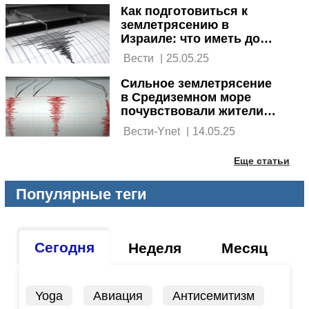
Как подготовиться к
землетрясению в
Израиле: что иметь дома
и как себя вести
 Вести 
|
25.05.25
Сильное землетрясение
в Средиземном море
почувствовали жители
Израиля
 Вести-Ynet 
|
14.05.25
Еще статьи
Популярные теги
Сегодня
Неделя
Месяц
Yoga
Авиация
Антисемитизм