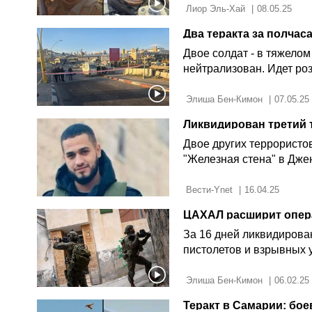
 Лиор Эль-Хай 
|
08.05.25
Два теракта за полчас
Двое солдат - в тяжелом
нейтрализован. Идет ро
 Элиша Бен-Кимон 
|
07.05.25
Двое других террористо
"Железная стена" в Дже
 Вести-Ynet 
|
16.04.25
ЦАХАЛ расширит опер
За 16 дней ликвидирова
пистолетов и взрывных 
 Элиша Бен-Кимон 
|
06.02.25