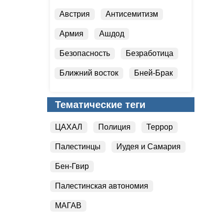
Австрия
Антисемитизм
Армия
Ашдод
Безопасность
Безработица
Ближний восток
Бней-Брак
Валюта
Вести Студия
Тематические теги
ЦАХАЛ
Полиция
Террор
Палестинцы
Иудея и Самария
Бен-Гвир
Палестинская автономия
МАГАВ