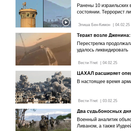
Ранены 10 израильских 
состоянии. Террорист л
 Элиша Бен-Кимон 
|
04.02.25
Теракт возле Дженина
Перестрелка продолжала
удалось ликвидировать
 Вести-Ynet 
|
04.02.25
В настоящее время арми
 Вести-Ynet 
|
03.02.25
Два судьбоносных дня 
Военный аналитик объясн
Ливаном, а также Иудее