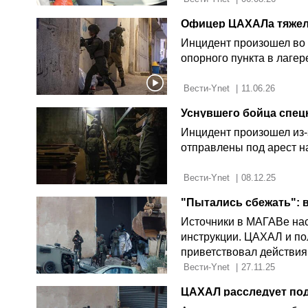
Офицер ЦАХАЛа тяжел
Инцидент произошел во 
опорного пункта в лаге
 Вести-Ynet 
|
11.06.26
Инцидент произошел из-
отправлены под арест н
 Вести-Ynet 
|
08.12.25
Источники в МАГАВе нас
инструкции. ЦАХАЛ и по
приветствовал действия
умереть"
 Вести-Ynet 
|
27.11.25