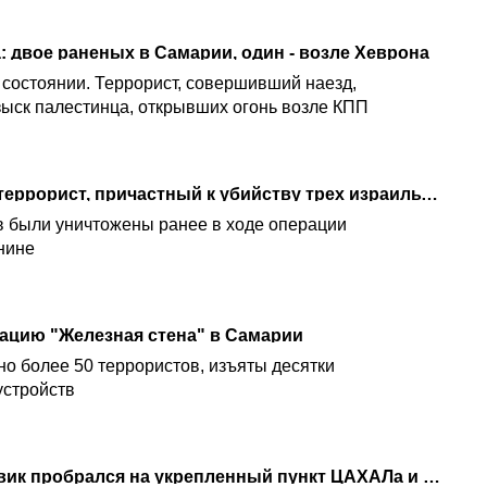
а: двое раненых в Самарии, один - возле Хеврона
 состоянии. Террорист, совершивший наезд,
зыск палестинца, открывших огонь возле КПП
Ликвидирован третий террорист, причастный к убийству трех израильтян в январе 2025 года
в были уничтожены ранее в ходе операции
нине
ацию "Железная стена" в Самарии
но более 50 террористов, изъяты десятки
устройств
Теракт в Самарии: боевик пробрался на укрепленный пункт ЦАХАЛа и открыл огонь