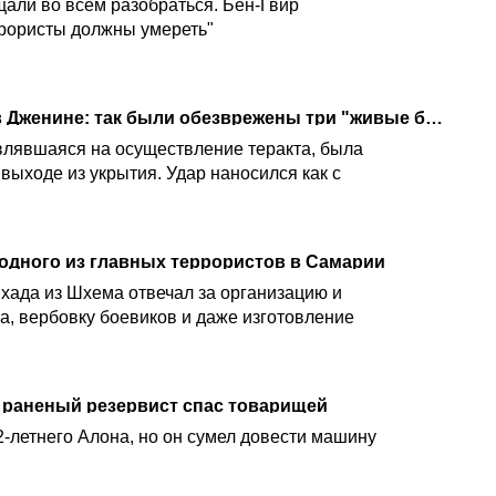
али во всем разобраться. Бен-Гвир
рористы должны умереть"
Необычная операция в Дженине: так были обезврежены три "живые бомбы"
влявшаяся на осуществление теракта, была
выходе из укрытия. Удар наносился как с
дного из главных террористов в Самарии
хада из Шхема отвечал за организацию и
, вербовку боевиков и даже изготовление
: раненый резервист спас товарищей
2-летнего Алона, но он сумел довести машину