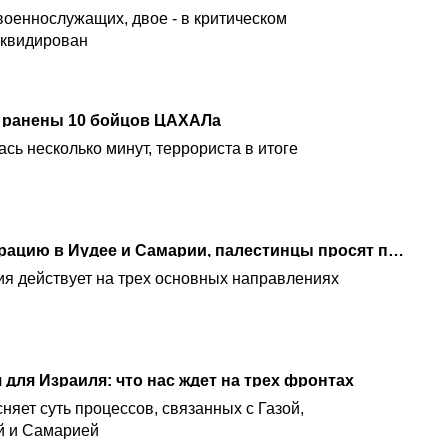
военнослужащих, двое - в критическом
иквидирован
: ранены 10 бойцов ЦАХАЛа
сь несколько минут, террориста в итоге
ЦАХАЛ расширяет операцию в Иудее и Самарии, палестинцы просят помощи в ООН
я действует на трех основных направлениях
для Израиля: что нас ждет на трех фронтах
яет суть процессов, связанных с Газой,
й и Самарией