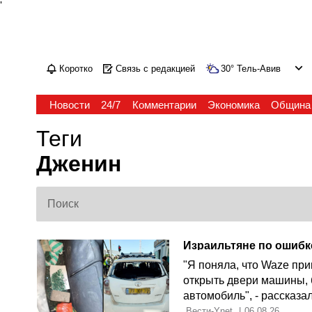
'
Коротко
Связь с редакцией
30
°
Тель-Авив
Новости
24/7
Комментарии
Экономика
Община
Теги
Дженин
"Я поняла, что Waze пр
открыть двери машины, 
автомобиль", - рассказ
 Вести-Ynet 
|
06.08.26