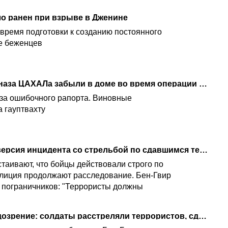
о ранен при взрыве в Дженине
время подготовки к созданию постоянного
ре беженцев
Уснувшего бойца спецназа ЦАХАЛа забыли в доме во время операции в ПА
за ошибочного рапорта. Виновные
а гауптвахту
"Пытались сбежать": версия инцидента со стрельбой по сдавшимся террористам в Дженине
таивают, что бойцы действовали строго по
лиция продолжают расследование. Бен-Гвир
 пограничников: "Террористы должны
ЦАХАЛ расследует подозрение: солдаты расстреляли террористов, сдавшихся в плен в Дженине