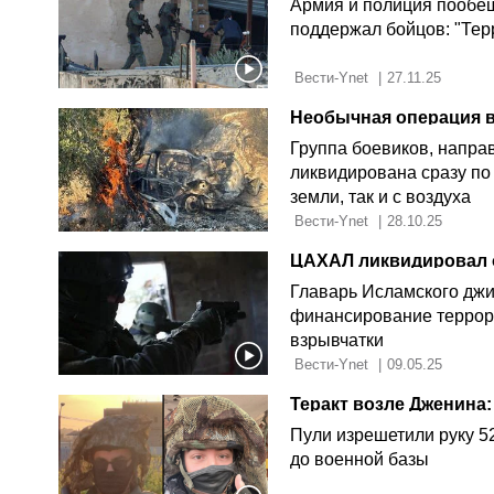
Армия и полиция пообещ
поддержал бойцов: "Тер
 Вести-Ynet 
|
27.11.25
Группа боевиков, напра
ликвидирована сразу по 
земли, так и с воздуха
 Вести-Ynet 
|
28.10.25
ЦАХАЛ ликвидировал о
Главарь Исламского джи
финансирование террора
взрывчатки
 Вести-Ynet 
|
09.05.25
Теракт возле Дженина
Пули изрешетили руку 5
до военной базы