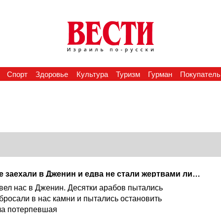
Спорт
Здоровье
Культура
Туризм
Гурман
Покупатель
Израильтяне по ошибке заехали в Дженин и едва не стали жертвами линча
ивел нас в Дженин. Десятки арабов пытались
бросали в нас камни и пытались остановить
ала потерпевшая