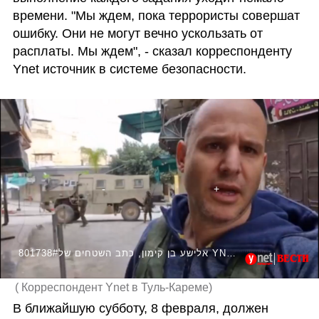
времени. "Мы ждем, пока террористы совершат 
ошибку. Они не могут вечно ускользать от 
расплаты. Мы ждем", - сказал корреспонденту 
Ynet источник в системе безопасности.
801738#אלישע בן קימון, כתב השטחים של YNET ו"ידיעות אחרונות" בלב טול כרם עם כוחות צה"ל
(
Корреспондент Ynet в Туль-Кареме
)
В ближайшую субботу, 8 февраля, должен 