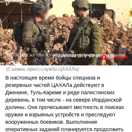
802301#תיעוד מפעילות כוחות צה"ל במבצע בטול כרם ומפקד אוגדת איו״ש, תת-אלוף יקי דולף בהערכת מצב בג׳נין
(
Съемка: пресс-служба ЦАХАЛа
)
В настоящее время бойцы спецназа и 
резервных частей ЦАХАЛа действуют в 
Дженине, Туль-Кареме и ряде палестинских 
деревень, в том числе - на севере Иорданской 
долины. Они прочесывают местность в поисках 
оружия и взрывных устройств и преследуют 
вооруженных боевиков. Выполнение 
оперативных заданий планируется продолжить 