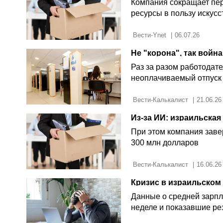
Компания сокращает пер
ресурсы в пользу искусс
 Вести-Ynet 
|
06.07.26
Раз за разом работодат
неоплачиваемый отпуск о
 Вести-Калькалист 
|
21.06.26
Из-за ИИ: израильская
При этом компания заве
300 млн долларов
 Вести-Калькалист 
|
16.06.26
Кризис в израильском 
Данные о средней зарпл
неделе и показавшие рез