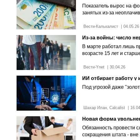
Показатель вырос на фо
занятых из-за неоплачи
 Вести-Калькалист 
|
04.05.26
В марте работал лишь п
возрасте 15 лет и старш
 Вести-Ynet 
|
30.04.26
Под угрозой даже "золот
 Шахар Илан, Calcalist 
|
16.0
Обязанность провести с
сокращения штата - вне