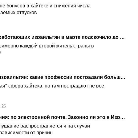
не бонусов в хайтеке и снижения числа
ваемых отпусков
Из-за войны: число неработающих израильтян в марте подскочило до 750 тысяч человек
римерно каждый второй житель страны в
е
ИИ отбирает работу у израильтян: какие профессии пострадали больше всего
ая" сфера хайтека, но там пострадают не все
4.26
Новая форма увольнения: по электронной почте. Законно ли это в Израиле
лушание распространяется и на случаи
 зависимости от причин