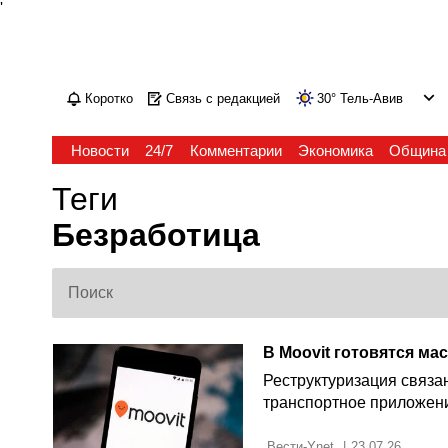
'
Коротко
Связь с редакцией
30
°
Тель-Авив
Новости
24/7
Комментарии
Экономика
Община
Теги
Безработица
Реструктуризация связан
транспортное приложени
 Вести-Ynet 
|
23.07.26