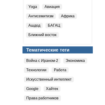
Yoga
Авиация
Антисемитизм
Африка
Ашдод
БАГАЦ
Ближний восток
Бойкот Израиля
Тематические теги
Болезни легких
Война с Ираном-2
Экономика
Вести Студия
Технологии
Работа
Искусственный интеллект
Google
Хайтек
Права работников