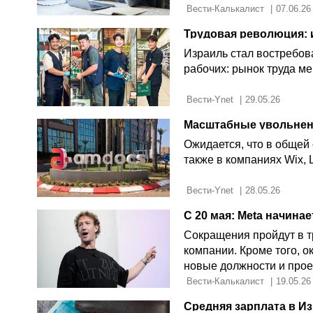
 Вести-Калькалист 
|
07.06.26
Израиль стал востребо
рабочих: рынок труда ме
 Вести-Ynet 
|
29.05.26
Масштабные увольнени
Ожидается, что в общей
также в компаниях Wix, L
 Вести-Ynet 
|
28.05.26
С 20 мая: Meta начин
Сокращения пройдут в т
компании. Кроме того, о
новые должности и прое
 Вести-Калькалист 
|
19.05.26