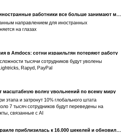
Трудовая революция: иностранные работники все больше занимают места израильтян
ванным направлением для иностранных
няется на глазах
я в Amdocs: сотни израильтян потеряют работу
 сложности тысячи сотрудников будут уволены
ightricks, Rapyd, PayPal
ает масштабную волну увольнений по всему миру
ри этапа и затронут 10% глобального штата
коло 7 тысяч сотрудников будут переведены на
кты, связанные с AI
Средняя зарплата в Израиле приблизилась к 16.000 шекелей и обновила рекорд