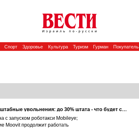
Спорт
Здоровье
Культура
Туризм
Гурман
Покупатель
В Moovit готовятся масштабные увольнения: до 30% штата - что будет с приложением
а с запуском роботакси Mobileye;
е Moovit продолжит работать