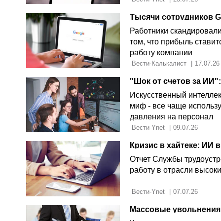
Работники скандировали 
том, что прибыль стави
работу компании
 Вести-Калькалист 
|
17.07.26
Искусственный интеллек
миф - все чаще использ
давления на персонал
 Вести-Ynet 
|
09.07.26
Кризис в хайтеке: ИИ
Отчет Службы трудоустр
работу в отрасли высок
 Вести-Ynet 
|
07.07.26