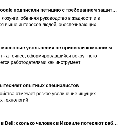
Тысячи сотрудников Google подписали петицию с требованием защиты от увольнений в эпоху ИИ
лозунги, обвиняя руководство в жадности и в
тся выше интересов людей, обеспечивающих
"Шок от счетов за ИИ": массовые увольнения не принесли компаниям экономии
т - а точнее, сформировавшийся вокруг него
уется работодателями как инструмент
 вытесняет опытных специалистов
ойства отмечает резкое увеличение ищущих
их технологий
Массовые увольнения в Dell: сколько человек в Израиле потеряют работу