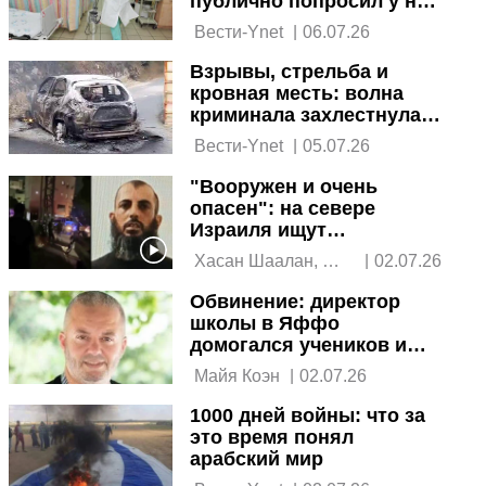
публично попросил у них
прощения
 Вести-Ynet 
|
06.07.26
Взрывы, стрельба и
кровная месть: волна
криминала захлестнула
арабскую общину
 Вести-Ynet 
|
05.07.26
"Вооружен и очень
опасен": на севере
Израиля ищут
преступника
 Хасан Шаалан, 
|
02.07.26
Эйтан Гликман 
Обвинение: директор
школы в Яффо
домогался учеников и
учителей
 Майя Коэн 
|
02.07.26
1000 дней войны: что за
это время понял
арабский мир