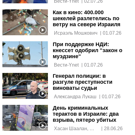
 Вести-Ynet 
|
02.07.26
Как в кино: 400.000
шекелей разлетелись по
ветру на севере Израиля
 Исраэль Мошкович 
|
01.07.26
При поддержке НДИ:
кнессет одобрил "закон о
муэдзине"
 Вести-Ynet 
|
01.07.26
Генерал полиции: в
разгуле преступности
виноваты судьи
 Александра Лукаш 
|
01.07.26
День криминальных
терактов в Израиле: два
взрыва, пятеро убитых
 Хасан Шаалан, 
|
28.06.26
Майя Коэн 