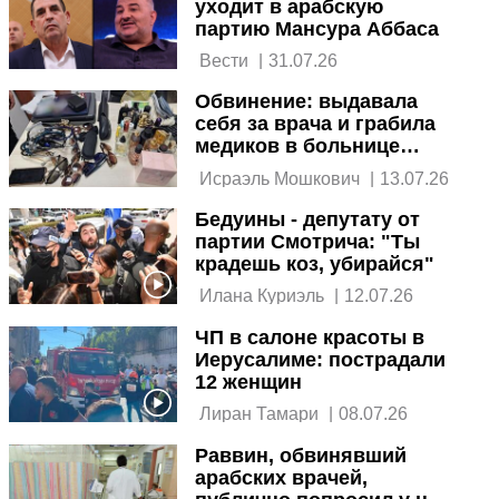
уходит в арабскую
партию Мансура Аббаса
 Вести 
|
31.07.26
Обвинение: выдавала
себя за врача и грабила
медиков в больнице
Афулы
 Исраэль Мошкович 
|
13.07.26
Бедуины - депутату от
партии Смотрича: "Ты
крадешь коз, убирайся"
 Илана Куриэль 
|
12.07.26
ЧП в салоне красоты в
Иерусалиме: пострадали
12 женщин
 Лиран Тамари 
|
08.07.26
Раввин, обвинявший
арабских врачей,