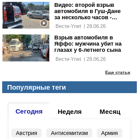
Видео: второй взрыв
автомобиля в Гуш-Дане
за несколько часов -
погибший в Холоне
 Вести-Ynet 
|
28.06.26
Взрыв автомобиля в
Яффо: мужчина убит на
глазах у 6-летнего сына
 Вести-Ynet 
|
28.06.26
Еще статьи
Популярные теги
Сегодня
Неделя
Месяц
Австрия
Антисемитизм
Армия