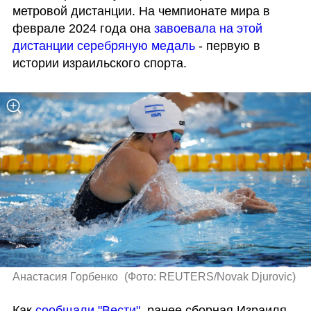
метровой дистанции. На чемпионате мира в 
феврале 2024 года она 
завоевала на этой 
дистанции серебряную медаль
 - первую в 
истории израильского спорта.
Анастасия Горбенко 
(
Фото: REUTERS/Novak Djurovic
)
Как 
сообщали "Вести"
, ранее сборная Израиля 