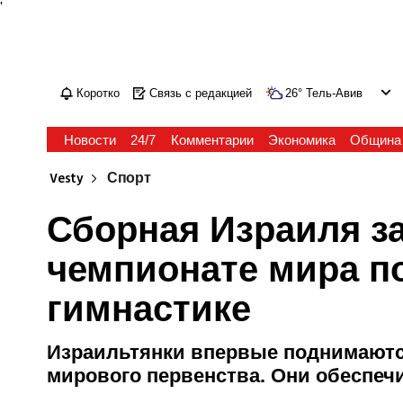
'
Коротко
Связь с редакцией
26
°
Тель-Авив
Новости
24/7
Комментарии
Экономика
Община
Vesty
Спорт
Сборная Израиля з
чемпионате мира п
гимнастике
Израильтянки впервые поднимаютс
мирового первенства. Они обеспеч