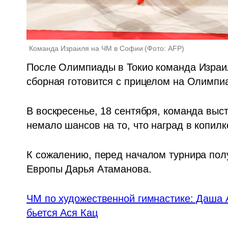
Команда Израиля на ЧМ в Софии
(
Фото: AFP
)
После Олимпиады в Токио команда Израи
сборная готовится с прицелом на Олимпи
В воскресенье, 18 сентября, команда выст
немало шансов на то, что наград в копил
К сожалению, перед началом турнира полу
Европы Дарья Атаманова. 
ЧМ по художественной гимнастике: Даша А
бьется Ася Кац