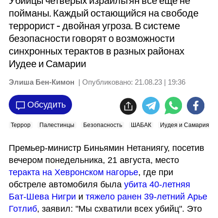
Убийцы четверых израильтян все еще не
пойманы. Каждый остающийся на свободе
террорист - двойная угроза. В системе
безопасности говорят о возможности
синхронных терактов в разных районах
Иудее и Самарии
Элиша Бен-Кимон
| Опубликовано:
21.08.23 | 19:36
Обсудить
Террор
Палестинцы
Безопасность
ШАБАК
Иудея и Самария
Премьер-министр Биньямин Нетаниягу, посетив 
вечером понедельника, 21 августа, место 
теракта на Хевронском нагорье
, где при 
обстреле автомобиля была 
убита 40-летняя 
Бат-Шева Нигри
 и 
тяжело ранен 39-летний Арье 
Готлиб
, заявил: "Мы схватили всех убийц". Это 