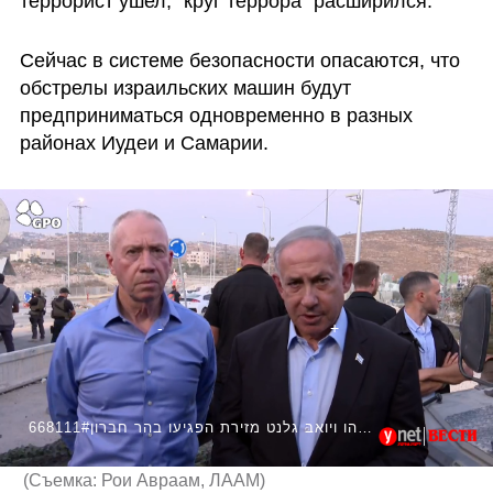
террорист ушел, "круг террора" расширился.
Сейчас в системе безопасности опасаются, что 
обстрелы израильских машин будут 
предприниматься одновременно в разных 
районах Иудеи и Самарии.
668111#הצהרתם של בנימין נתניהו ויואב גלנט מזירת הפגיעו בהר חברון
(
Съемка: Рои Авраам, ЛААМ
)