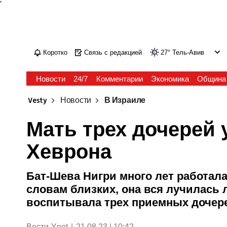
'
Коротко
Связь с редакцией
27
°
Тель-Авив
Новости
24/7
Комментарии
Экономика
Община
Vesty
Новости
В Израиле
Мать трех дочерей 
Хеврона
Бат-Шева Нигри много лет работал
словам близких, она вся лучилась 
воспитывала трех приемных дочер
Вести-Ynet
|
21.08.23 | 10:42