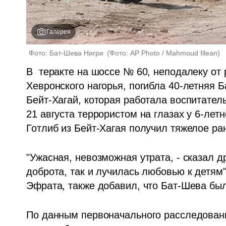
Галерея
Фото: Бат-Шева Нигри 
(
Фото: AP Photo / Mahmoud Illean
)
В  теракте на шоссе № 60, неподалеку от 
Хевронского нагорья, погибла 40-летняя Б
Бейт-Хагай, которая работала воспитател
21 августа террористом на глазах у 6-лет
Готлиб из Бейт-Хагая получил тяжелое ра
"Ужасная, невозможная утрата, - сказал д
доброта, так и лучилась любовью к детям"
Эфрата, также добавил, что Бат-Шева был
По данным первоначального расследовани