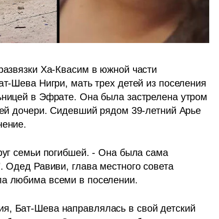
развязки Ха-Квасим в южной части 
ат-Шева Нигри, мать трех детей из поселения 
ьницей в Эфрате. Она была застрелена утром 
ней дочери. Сидевший рядом 39-летний Арье 
нение. 
руг семьи погибшей. - Она была сама 
. Одед Равиви, глава местного совета 
а любима всеми в поселении.  
я, Бат-Шева направлялась в свой детский 