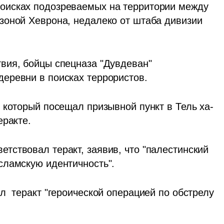
исках подозреваемых на территории между 
оной Хеврона, недалеко от штаба дивизии 
ия, бойцы спецназа "Дувдеван" 
еревни в поисках террористов. 
 который посещал призывной пункт в Тель ха-
ракте. 
ствовал теракт, заявив, что "палестинский 
сламскую идентичность".
  теракт "героической операцией по обстрелу 