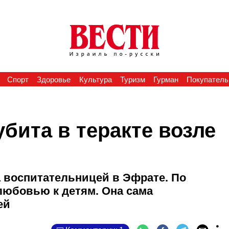
Спорт
Здоровье
Культура
Туризм
Гурман
Покупатель
убита в теракте возле
а воспитательницей в Эфрате. По
любовью к детям. Она сама
ей