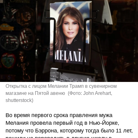
Открытка с лицом Мелании Трамп в сувенирном 
магазине на Пятой авеню 
(
Фото: John Arehart, 
shutterstock
)
Во время первого срока правления мужа 
Мелания провела первый год в Нью-Йорке, 
потому что Бэррона, которому тогда было 11 лет, 