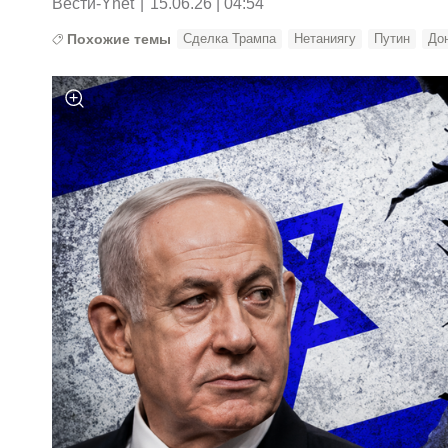
Вести-Ynet
|
15.06.26 | 04:54
Похожие темы
Сделка Трампа
Нетаниягу
Путин
До