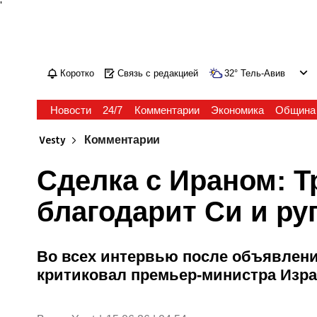
'
Коротко
Связь с редакцией
32
°
Тель-Авив
Новости
24/7
Комментарии
Экономика
Община
Vesty
Комментарии
Сделка с Ираном: Т
благодарит Си и ру
Во всех интервью после объявлен
критиковал премьер-министра Изр