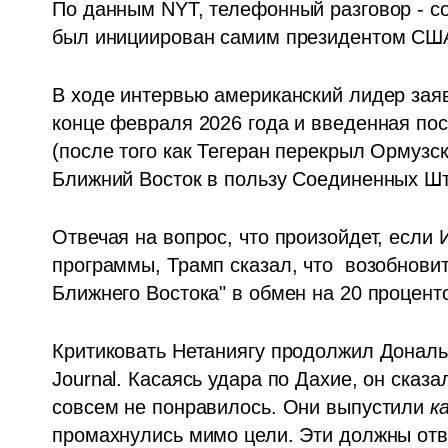
По данным NYT, телефонный разговор - со
был инициирован самим президентом США
В ходе интервью американский лидер заяв
конце февраля 2026 года и введенная пос
(после того как Тегеран перекрыл Ормузс
Ближний Восток в пользу Соединенных Шт
Отвечая на вопрос, что произойдет, если И
программы, Трамп сказал, что  возобнови
Ближнего Востока" в обмен на 20 процент
Критиковать Нетаниягу продолжил Дональд 
Journal. Касаясь удара по Дахие, он сказа
совсем не понравилось. Они выпустили 
к
промахнулись мимо цели. Эти должны ответ