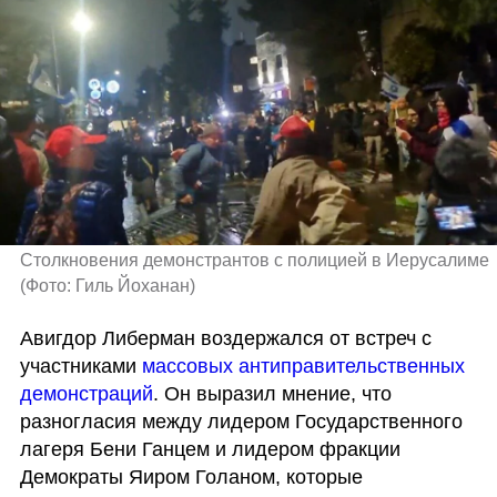
Столкновения демонстрантов с полицией в Иерусалиме 
(
Фото: Гиль Йоханан
)
Авигдор Либерман воздержался от встреч с 
участниками 
массовых антиправительственных 
демонстраций
. Он выразил мнение, что 
разногласия между лидером Государственного 
лагеря Бени Ганцем и лидером фракции 
Демократы Яиром Голаном, которые 