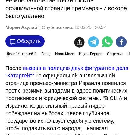
Резкое заявление появилось на
официальной странице премьера - и вскоре
было удалено
Моран Азулай
| Опубликовано:
19.03.25 | 20:52
Обсудить
Дело "Катаргейт"
Ганц
Илон Маск
Ицхак Герцог
Соцсети
Нет
После 
вызова в полицию двух фигурантов дела 
"Катаргейт"
 на официальной англоязычной 
странице премьер-министра Израиля появился 
пост с резкими выпадами в адрес политических 
противников и юридической системы. "В США и 
Израиле, когда сильный правый лидер 
побеждает на выборах, левое глубинное 
государство использует судебную систему, 
чтобы подавить волю народа, - написал 