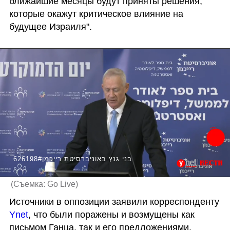
ближайшие месяцы будут приняты решения, 
которые окажут критическое влияние на 
будущее Израиля".
626198#בני גנץ באוניברסיטת רייכמן
(
Съемка: Go Live
)
Источники в оппозиции заявили корреспонденту 
Ynet
, что были поражены и возмущены как 
письмом Ганца, так и его предложениями, 