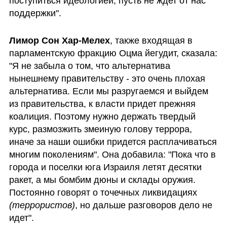
поступиться идеологией, пусть не ждет от нас 
поддержки".
Лимор Сон Хар-Мелех
, также входящая в 
парламентскую фракцию Оцма йегудит, сказала: 
"Я не забыла о том, что альтернатива 
нынешнему правительству - это очень плохая 
альтернатива. Если мы разругаемся и выйдем 
из правительства, к власти придет прежняя 
коалиция. Поэтому нужно держать твердый 
курс, размозжить змеиную голову террора, 
иначе за наши ошибки придется расплачиваться 
многим поколениям". Она добавила: "Пока что в 
города и поселки юга Израиля летят десятки 
ракет, а мы бомбим дюны и склады оружия. 
Постоянно говорят о точечных ликвидациях 
(террористов)
, но дальше разговоров дело не 
идет".