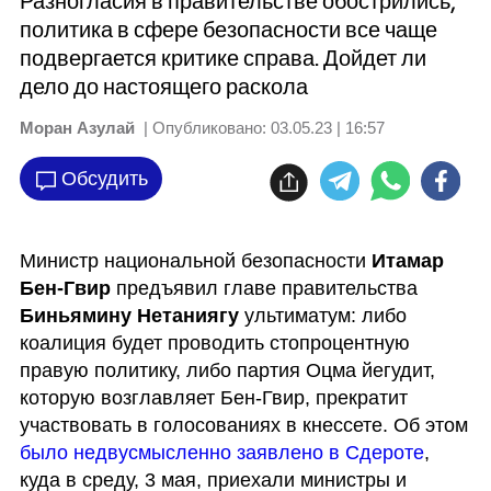
Разногласия в правительстве обострились,
политика в сфере безопасности все чаще
подвергается критике справа. Дойдет ли
дело до настоящего раскола
Моран Азулай
| Опубликовано:
03.05.23 | 16:57
Обсудить
Министр национальной безопасности 
Итамар 
Бен-Гвир
 предъявил главе правительства 
Биньямину Нетаниягу 
ультиматум: либо 
коалиция будет проводить стопроцентную 
правую политику, либо партия Оцма йегудит, 
которую возглавляет Бен-Гвир, прекратит 
участвовать в голосованиях в кнессете. Об этом 
было недвусмысленно заявлено в Сдероте
, 
куда в среду, 3 мая, приехали министры и 