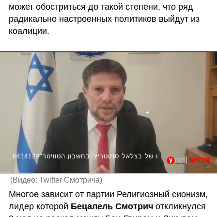
может обостриться до такой степени, что ряд 
радикально настроенных политиков выйдут из 
коалиции.
641412#"חבריי ושותפיי לממשלה ולקואליציה, בואו נרגיע!" דבריו של בצלאל סמוטריץ' בחשבון הטוויטר
(
Видео: Twitter Смотрича
)
Многое зависит от партии Религиозный сионизм, 
лидер которой 
Бецалель Смотрич
 откликнулся 