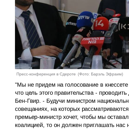
Пресс-конференция в Сдероте 
(
Фото: Барэль Эфраим
)
"Мы не придем на голосование в кнессете 
что цель этого правительства - проводить
Бен-Гвир. - Будучи министром национально
совещаниях, на которых рассматриваются 
премьер-министр хочет, чтобы мы оставали
коалицией, то он должен приглашать нас н