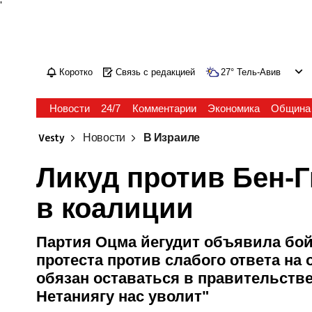
'
Коротко
Связь с редакцией
27
°
Тель-Авив
Новости
24/7
Комментарии
Экономика
Община
Vesty
Новости
В Израиле
Ликуд против Бен-Г
в коалиции
Партия Оцма йегудит объявила бойк
протеста против слабого ответа на 
обязан оставаться в правительстве
Нетаниягу нас уволит"