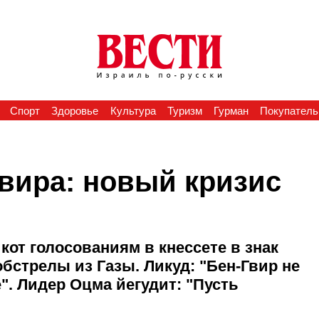
Спорт
Здоровье
Культура
Туризм
Гурман
Покупатель
вира: новый кризис
от голосованиям в кнессете в знак
обстрелы из Газы. Ликуд: "Бен-Гвир не
". Лидер Оцма йегудит: "Пусть