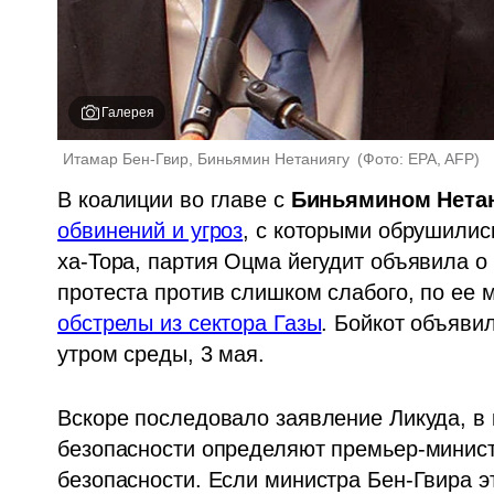
Галерея
Итамар Бен-Гвир, Биньямин Нетаниягу 
(
Фото: EPA, AFP
)
В коалиции во главе с 
Биньямином Нета
обвинений и угроз
, с которыми обрушилис
ха-Тора, партия Оцма йегудит объявила о 
протеста против слишком слабого, по ее 
обстрелы из сектора Газы
. Бойкот объяви
утром среды, 3 мая.
Вскоре последовало заявление Ликуда, в 
безопасности определяют премьер-минист
безопасности. Если министра Бен-Гвира эт