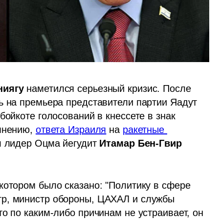
ниягу
 наметился серьезный кризис. После 
ь на премьера представители партии Яадут 
бойкоте голосований в кнессете в знак 
мнению, 
ответа Израиля
 на 
ракетные 
л лидер Оцма йегудит 
Итамар Бен-Гвир
котором было сказано: "Политику в сфере 
р, министр обороны, ЦАХАЛ и службы 
о по каким-либо причинам не устраивает, он 