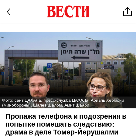
Фото: сайт ЦАХАЛа, пресс-служба ЦАХАЛа, Ариэль Хермони
(минобороны), Шалев Шалом, Амит Шааби
Пропажа телефона и подозрения в
попытке помешать следствию:
драма в деле Томер-Йерушалми