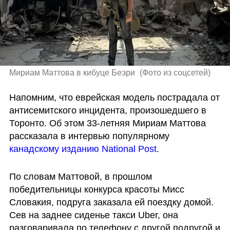
Мириам Маттова в кибуце Беэри 
(
Фото из соцсетей
)
Напомним, что еврейская модель пострадала от 
антисемитского инцидента, произошедшего в 
Торонто. Об этом 33-летняя Мириам Маттова 
рассказала в интервью популярному 
канадскому изданию National Post
. 
По словам Маттовой, в прошлом 
победительницы конкурса красоты Мисс 
Словакия, подруга заказала ей поездку домой. 
Сев на заднее сиденье такси Uber, она 
разговаривала по телефону с другой подругой и 