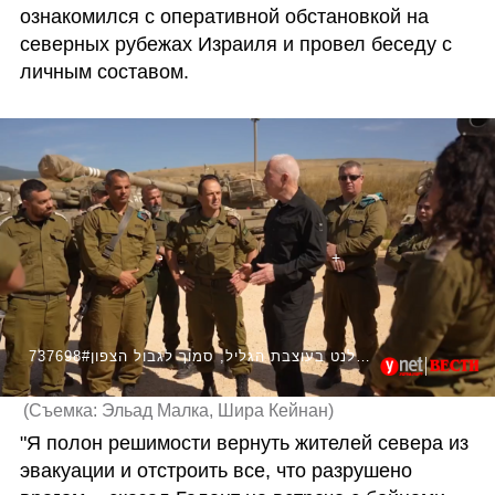
ознакомился с оперативной обстановкой на 
северных рубежах Израиля и провел беседу с 
личным составом.
737698#שר הביטחון גלנט בעוצבת הגליל, סמוך לגבול הצפון
(
Съемка: Эльад Малка, Шира Кейнан
)
"Я полон решимости вернуть жителей севера из 
эвакуации и отстроить все, что разрушено 