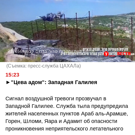
737656#תיעוד רחפן: מטוסי קרב תוקפים מחסני אמל"ח, תשתיות ומטרות טרור בדרום לבנון
(
Съемка: пресс-служба ЦАХАЛа
)
15:23
►"Цева адом": Западная Галилея
Сигнал воздушной тревоги прозвучал в 
Западной Галилее. Служба тыла предупредила 
жителей населенных пунктов Араб аль-Арамше, 
Горен, Шломи, Яара и Адамит об опасности 
проникновения неприятельского летательного 