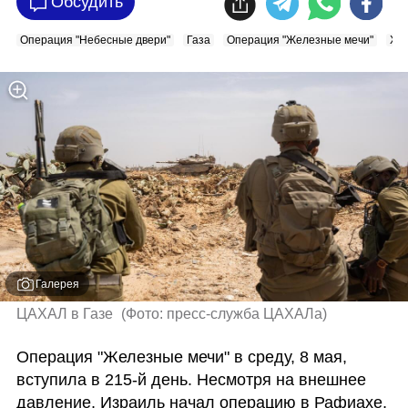
Обсудить
Операция "Небесные двери"
Газа
Операция "Железные мечи"
ХА
Галерея
ЦАХАЛ в Газе 
(
Фото: пресс-служба ЦАХАЛа
)
Операция "Железные мечи" в среду, 8 мая, 
вступила в 215-й день. Несмотря на внешнее 
давление, Израиль начал операцию в Рафиахе, 