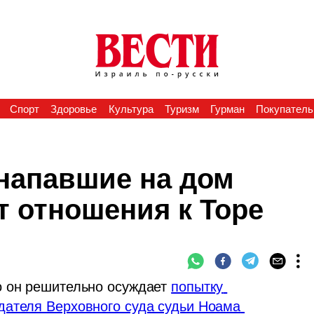
Спорт
Здоровье
Культура
Туризм
Гурман
Покупатель
напавшие на дом
т отношения к Торе
о он решительно осуждает 
попытку 
ателя Верховного суда судьи Ноама 