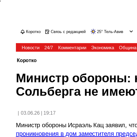
'
Коротко
Связь с редакцией
25
°
Тель-Авив
Новости
24/7
Комментарии
Экономика
Община
Коротко
Министр обороны: 
Сольберга не имею
|
03.06.26 | 19:17
Министр обороны Исраэль Кац заявил, чт
проникновения в дом заместителя председ