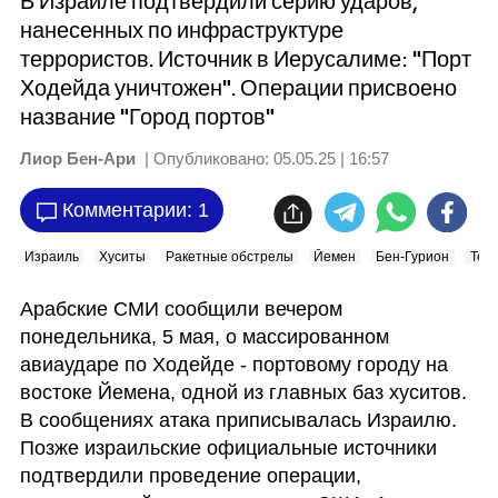
В Израиле подтвердили серию ударов,
нанесенных по инфраструктуре
террористов. Источник в Иерусалиме: "Порт
Ходейда уничтожен". Операции присвоено
название "Город портов"
Лиор Бен-Ари
| Опубликовано:
05.05.25 | 16:57
Комментарии: 1
Израиль
Хуситы
Ракетные обстрелы
Йемен
Бен-Гурион
Тер
Арабские СМИ сообщили вечером 
понедельника, 5 мая, о массированном 
авиаударе по Ходейде - портовому городу на 
востоке Йемена, одной из главных баз хуситов. 
В сообщениях атака приписывалась Израилю. 
Позже израильские официальные источники 
подтвердили проведение операции, 