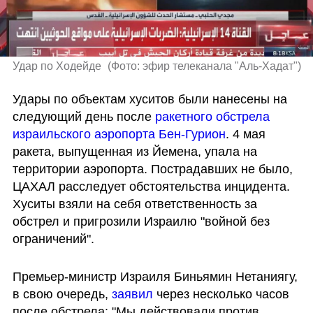
Удар по Ходейде 
(
Фото: эфир телеканала "Аль-Хадат"
)
Удары по объектам хуситов были нанесены на 
следующий день после 
ракетного обстрела 
израильского аэропорта Бен-Гурион
. 4 мая 
ракета, выпущенная из Йемена, упала на 
территории аэропорта. Пострадавших не было, 
ЦАХАЛ расследует обстоятельства инцидента. 
Хуситы взяли на себя ответственность за 
обстрел и пригрозили Израилю "войной без 
ограничений".
Премьер-министр Израиля Биньямин Нетаниягу, 
в свою очередь, 
заявил
 через несколько часов 
после обстрела: "Мы действовали против 