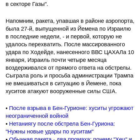
в секторе Газы". 
Напомним, ракета, упавшая в районе аэропорта, 
была 27-й, выпущенной из Йемена по Израилю 
в последние недели, - и первой, которую не 
удалось перехватить. После массированного 
удара по Ходейде, нанесенного ВВС ЦАХАЛа 10 
января, Израиль почти четыре месяца 
воздерживался от прямого ответа на обстрелы. 
Сыграла роль и просьба администрации Трампа 
не вмешиваться в ситуацию в Йемене, пока 
хуситов атакуют вооруженные силы США.
• 
После взрыва в Бен-Гурионе: хуситы угрожают 
неограниченной войной
• 
Нетаниягу после обстрела Бен-Гуриона: 
"Нужны новые удары по хуситам"
• 
Обычная ракета - два промаха: почему "Хец" и 