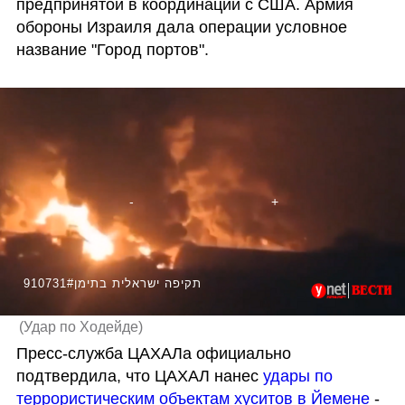
предпринятой в координации с США. Армия 
обороны Израиля дала операции условное 
название "Город портов".
910731#תקיפה ישראלית בתימן
(
Удар по Ходейде
)
Пресс-служба ЦАХАЛа официально 
подтвердила, что ЦАХАЛ нанес 
удары по 
террористическим объектам хуситов в Йемене
 - 