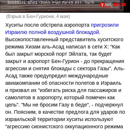
905891#תיעוד: רגע פגיעת הטיל החות'י בנתב"ג
(
Взрыв в Бен-Гурионе, 4 мая
)
Хуситы после обстрела аэропорта 
пригрозили 
Израилю полной воздушной блокадой
. 
Высокопоставленный представитель хуситского 
режима Хизам аль-Асад написал в сети X: "Как 
был закрыт морской порт Эйлата, так будет 
закрыт и аэропорт Бен-Гурион - до прекращения 
агрессии и снятия блокады с сектора Газы". Аль-
Асад также предупредил международные 
авиакомпании об опасности полетов в Израиль 
и призвал их "избегать риска для пассажиров и 
самолетов в аэропорту, который помечен как 
цель". "Мы не бросим Газу в беде", - подчеркнул 
он. Поясним, в качестве предлога для ударов по 
израильской территории хуситы используют 
"агрессию сионистского оккупационного режима 